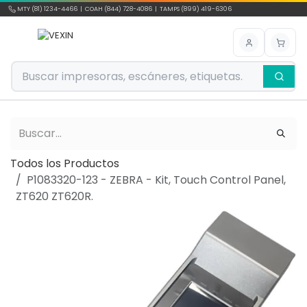
Ir al contenido
MTY (81) 1234-4466 | COAH (844) 728-4086 | TAMPS (899) 419-6306
Todos los Productos
P1083320-123 - ZEBRA - Kit, Touch Control Panel,
ZT620 ZT620R.