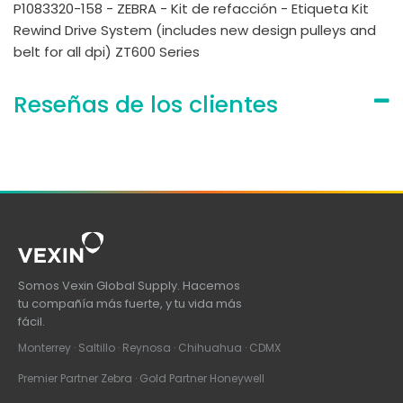
P1083320-158 - ZEBRA - Kit de refacción - Etiqueta Kit
Rewind Drive System (includes new design pulleys and
belt for all dpi) ZT600 Series
Reseñas de los clientes
Somos Vexin Global Supply. Hacemos
tu compañía más fuerte, y tu vida más
fácil.
Monterrey · Saltillo · Reynosa · Chihuahua · CDMX
Premier Partner Zebra · Gold Partner Honeywell