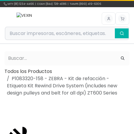
Ir al contenido
MTY (81) 1234-4466 | COAH (844) 728-4086 | TAMPS (899) 419-6306
Todos los Productos
P1083320-158 - ZEBRA - Kit de refacción -
Etiqueta Kit Rewind Drive System (includes new
design pulleys and belt for all dpi) ZT600 Series