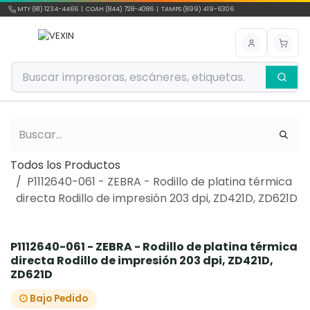
Ir al contenido
MTY (81) 1234-4466 | COAH (844) 728-4086 | TAMPS (899) 419-6306
Todos los Productos
P1112640-061 - ZEBRA - Rodillo de platina térmica
directa Rodillo de impresión 203 dpi, ZD421D, ZD621D
P1112640-061 - ZEBRA - Rodillo de platina térmica
directa Rodillo de impresión 203 dpi, ZD421D,
ZD621D
Bajo Pedido