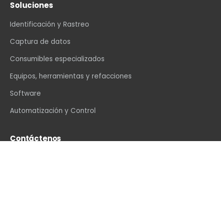
Soluciones
Identificación y Rastreo
Captura de datos
Consumibles especializados
Equipos, herramientas y refacciones
Software
Automatización y Control
Contáctenos
info@vexin.com.mx
+52 81 1234 4466
Hamburgo 312, Col. Altavista, Monterrey, N.L., C.P.
64840, México