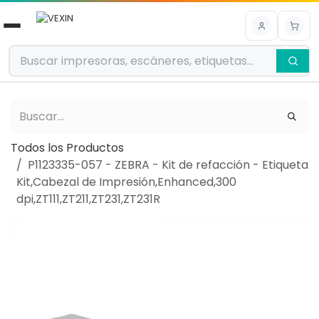
Ir al contenido
Todos los Productos
P1123335-057 - ZEBRA - Kit de refacción - Etiqueta
Kit,Cabezal de Impresión,Enhanced,300
dpi,ZT111,ZT211,ZT231,ZT231R