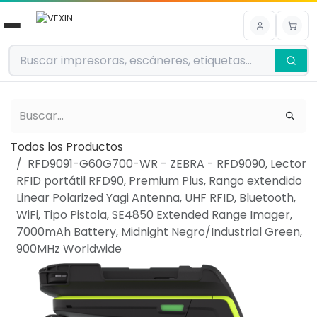
Ir al contenido
Todos los Productos
RFD9091-G60G700-WR - ZEBRA - RFD9090, Lector
RFID portátil RFD90, Premium Plus, Rango extendido
Linear Polarized Yagi Antenna, UHF RFID, Bluetooth,
WiFi, Tipo Pistola, SE4850 Extended Range Imager,
7000mAh Battery, Midnight Negro/Industrial Green,
900MHz Worldwide