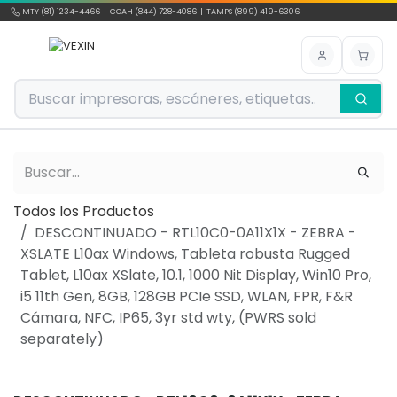
Ir al contenido
MTY (81) 1234-4466 | COAH (844) 728-4086 | TAMPS (899) 419-6306
Todos los Productos
DESCONTINUADO - RTL10C0-0A11X1X - ZEBRA -
XSLATE L10ax Windows, Tableta robusta Rugged
Tablet, L10ax XSlate, 10.1, 1000 Nit Display, Win10 Pro,
i5 11th Gen, 8GB, 128GB PCIe SSD, WLAN, FPR, F&R
Cámara, NFC, IP65, 3yr std wty, (PWRS sold
separately)