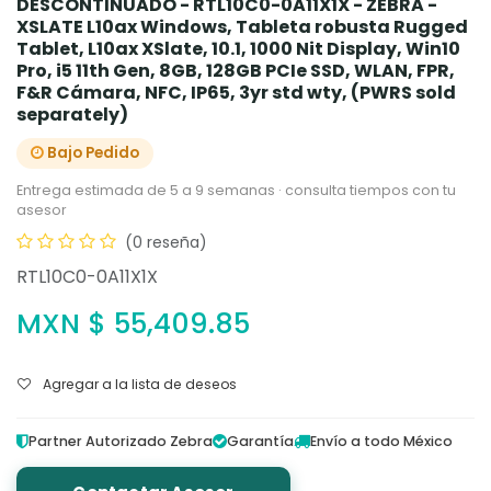
DESCONTINUADO - RTL10C0-0A11X1X - ZEBRA -
XSLATE L10ax Windows, Tableta robusta Rugged
Tablet, L10ax XSlate, 10.1, 1000 Nit Display, Win10
Pro, i5 11th Gen, 8GB, 128GB PCIe SSD, WLAN, FPR,
F&R Cámara, NFC, IP65, 3yr std wty, (PWRS sold
separately)
Bajo Pedido
Entrega estimada de 5 a 9 semanas · consulta tiempos con tu
asesor
(0 reseña)
RTL10C0-0A11X1X
MXN $
55,409.85
Agregar a la lista de deseos
Partner Autorizado Zebra
Garantía
Envío a todo México