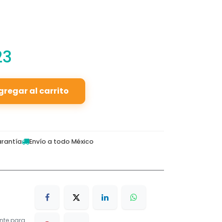
23
gregar al carrito
rantía
Envío a todo México
nte para