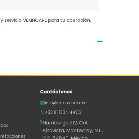
y servicio VEXINCARE para tu operación.
Contáctenos
info@vexin.com.mx
+52 81 1234 4466
Hamburgo 312, Col.
ados
Altavista, Monterrey, N.L.,
 refacciones
C.P. 64840, México