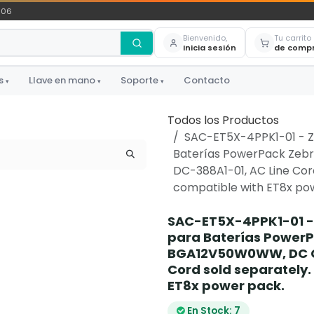
306
Bienvenido,
Tu carrito
Inicia sesión
de comp
s
Llave en mano
Soporte
Contacto
▾
▾
▾
Todos los Productos
SAC-ET5X-4PPK1-01 - Z
Baterías PowerPack Ze
DC-388A1-01, AC Line Cord
compatible with ET8x po
SAC-ET5X-4PPK1-01 -
para Baterías Power
BGA12V50W0WW, DC Co
Cord sold separately.
ET8x power pack.
En Stock: 7