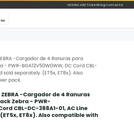
VEXINCARE
Ticket
Blog
Contacto
ras
EBRA -Cargador de 4 Ranuras para
bra - PWR-BGA12V50W0WW, DC Cord CBL-
 sold separately. (ET5x, ET8x). Also
wer pack.
 ZEBRA -Cargador de 4 Ranuras
Pack Zebra - PWR-
rd CBL-DC-388A1-01, AC Line
 (ET5x, ET8x). Also compatible with