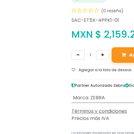
(0 reseña)
SAC-ET5X-4PPK1-01
MXN $
2,159.
A
Agregar a la lista de deseos
Partner Autorizado Zebra
Ga
Marca
:
ZEBRA
Términos y condiciones
Precios más IVA
La imagen mostrada es únicame