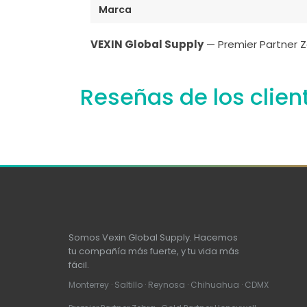
Marca
VEXIN Global Supply
— Premier Partner Z
Reseñas de los clien
Somos Vexin Global Supply. Hacemos
tu compañía más fuerte, y tu vida más
fácil.
Monterrey · Saltillo · Reynosa · Chihuahua · CDMX