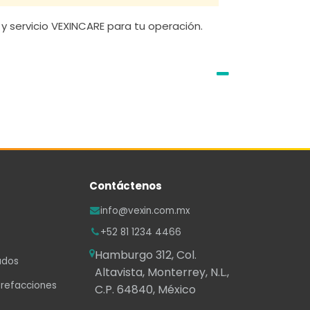
y servicio VEXINCARE para tu operación.
Contáctenos
info@vexin.com.mx
+52 81 1234 4466
Hamburgo 312, Col.
ados
Altavista, Monterrey, N.L.,
 refacciones
C.P. 64840, México