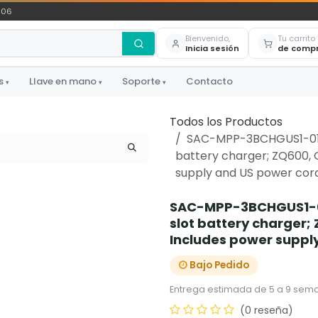
306
Bienvenido,
Tu carrito
Inicia sesión
de comp
s
Llave en mano
Soporte
Contacto
▾
▾
▾
Todos los Productos
SAC-MPP-3BCHGUS1-01 -
battery charger; ZQ600, 
supply and US power cor
SAC-MPP-3BCHGUS1-01
slot battery charger;
Includes power suppl
Bajo Pedido
Entrega estimada de 5 a 9 sema
(0 reseña)