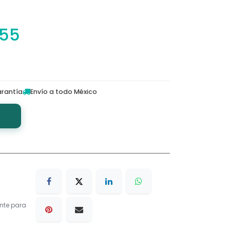
.55
rantía
Envío a todo México
nte para