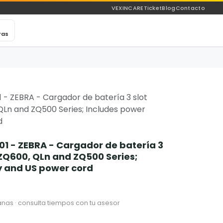
VEXINCARE
Ticket
Blog
Contacto
ras
 ZEBRA - Cargador de batería 3 slot
QLn and ZQ500 Series; Includes power
d
 - ZEBRA - Cargador de batería 3
 ZQ600, QLn and ZQ500 Series;
y and US power cord
nas · consulta tiempos con tu asesor