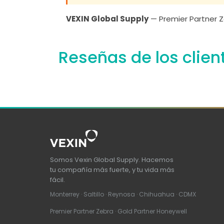
VEXIN Global Supply
— Premier Partner Z
Reseñas de los clien
Somos Vexin Global Supply. Hacemos
tu compañía más fuerte, y tu vida más
fácil.
Monterrey · Saltillo · Reynosa · Chihuahua · CDMX
Premier Partner Zebra · Gold Partner Honeywell