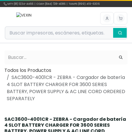
Ir al contenido
MTY (81) 1234-4466 | COAH (844) 728-4086 | TAMPS (899) 419-6306
Todos los Productos
SAC3600-4001CR - ZEBRA - Cargador de batería
4 SLOT BATTERY CHARGER FOR 3600 SERIES
BATTERY, POWER SUPPLY & AC LINE CORD ORDERED
SEPARATELY
SAC3600-4001CR - ZEBRA - Cargador de batería
4 SLOT BATTERY CHARGER FOR 3600 SERIES
BATTERY, POWER SUPPLY & AC LINE CORD