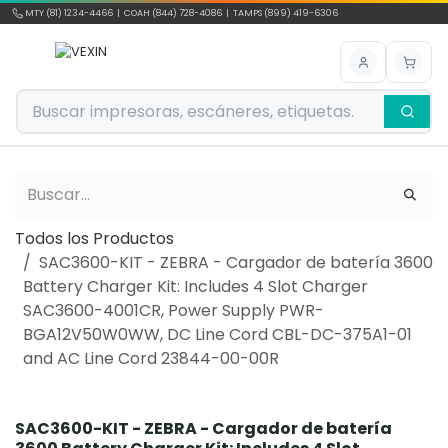
Ir al contenido
MTY (81) 1234-4466 | COAH (844) 728-4086 | TAMPS (899) 419-6306
Todos los Productos
SAC3600-KIT - ZEBRA - Cargador de batería 3600
Battery Charger Kit: Includes 4 Slot Charger
SAC3600-4001CR, Power Supply PWR-
BGA12V50W0WW, DC Line Cord CBL-DC-375A1-01
and AC Line Cord 23844-00-00R
SAC3600-KIT - ZEBRA - Cargador de batería