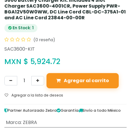
3600 Battery Charger Kit: Includes 4 Slot
Charger SAC3600-4001CR, Power Supply PWR-
BGA12V50W0WW, DC Line Cord CBL-DC-375A1-01
and AC Line Cord 23844-00-00R
En Stock: 1
(0 reseña)
SAC3600-KIT
MXN $
5,924.72
Agregar al carrito
Agregar a la lista de deseos
Partner Autorizado Zebra
Garantía
Envío a todo México
Marca
:
ZEBRA