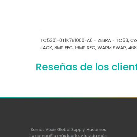
TC5301-0T1K7B1000-A6 - ZEBRA - TC53, Com
JACK, 8MP FFC, 16MP RFC, WARM SWAP, 46
Reseñas de los clien
Somos Vexin Global Supply. Hacemos
tu compañía más fuerte, y tu vida más