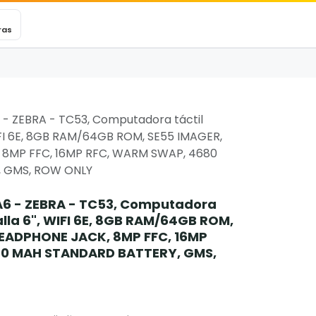
VEXINCARE
Ticket
Blog
Contacto
ras
- ZEBRA - TC53, Computadora táctil
WIFI 6E, 8GB RAM/64GB ROM, SE55 IMAGER,
8MP FFC, 16MP RFC, WARM SWAP, 4680
 GMS, ROW ONLY
6 - ZEBRA - TC53, Computadora
alla 6", WIFI 6E, 8GB RAM/64GB ROM,
HEADPHONE JACK, 8MP FFC, 16MP
0 MAH STANDARD BATTERY, GMS,