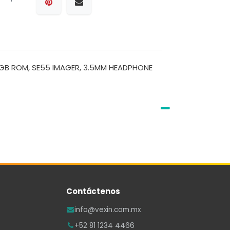
64GB ROM, SE55 IMAGER, 3.5MM HEADPHONE
Contáctenos
info@vexin.com.mx
+52 81 1234 4466