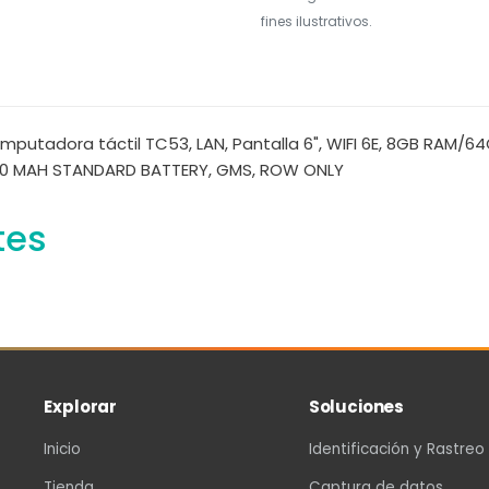
fines ilustrativos.
putadora táctil TC53, LAN, Pantalla 6", WIFI 6E, 8GB RAM/
80 MAH STANDARD BATTERY, GMS, ROW ONLY
tes
Explorar
Soluciones
Inicio
Identificación y Rastreo
Tienda
Captura de datos