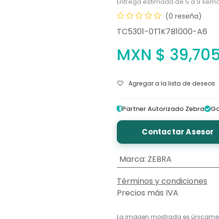
Entrega estimada de 5 a 9 sema
(0 reseña)
TC5301-0T1K7B1000-A6
MXN $
39,70
Agregar a la lista de deseos
Partner Autorizado Zebra
Ga
Contactar Asesor
Marca
:
ZEBRA
Términos y condiciones
Precios más IVA
La imagen mostrada es únicame