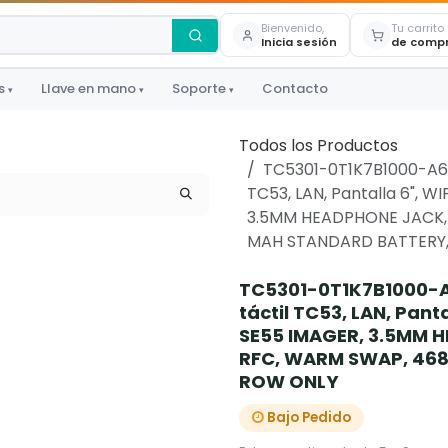
Bienvenido,
Tu carrito
Inicia sesión
de comp
s
Llave en mano
Soporte
Contacto
▾
▾
▾
Todos los Productos
TC5301-0T1K7B1000-A6 
TC53, LAN, Pantalla 6", 
3.5MM HEADPHONE JACK, 
MAH STANDARD BATTERY,
TC5301-0T1K7B1000-A
táctil TC53, LAN, Pant
SE55 IMAGER, 3.5MM 
RFC, WARM SWAP, 468
ROW ONLY
Bajo Pedido