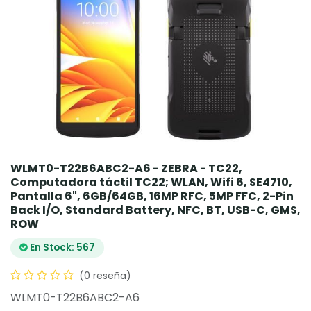
WLMT0-T22B6ABC2-A6 - ZEBRA - TC22,
Computadora táctil TC22; WLAN, Wifi 6, SE4710,
Pantalla 6", 6GB/64GB, 16MP RFC, 5MP FFC, 2-Pin
Back I/O, Standard Battery, NFC, BT, USB-C, GMS,
ROW
En Stock: 567
(0 reseña)
WLMT0-T22B6ABC2-A6