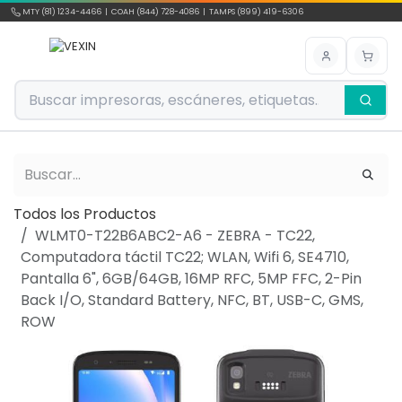
Ir al contenido
MTY (81) 1234-4466 | COAH (844) 728-4086 | TAMPS (899) 419-6306
Todos los Productos
WLMT0-T22B6ABC2-A6 - ZEBRA - TC22,
Computadora táctil TC22; WLAN, Wifi 6, SE4710,
Pantalla 6", 6GB/64GB, 16MP RFC, 5MP FFC, 2-Pin
Back I/O, Standard Battery, NFC, BT, USB-C, GMS,
ROW