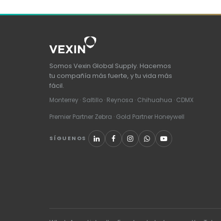
Somos Vexin Global Supply. Hacemos
tu compañía más fuerte, y tu vida más
fácil.
Monterrey · Saltillo · Reynosa · Chihuahua · CDMX
Premier Partner Zebra · Gold Partner Honeywell
SÍGUENOS