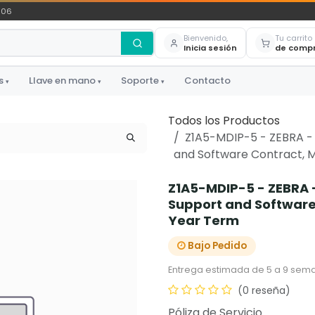
306
Bienvenido,
Tu carrito
Inicia sesión
de comp
s
Llave en mano
Soporte
Contacto
▾
▾
▾
Todos los Productos
Z1A5-MDIP-5 - ZEBRA -
and Software Contract, M
Z1A5-MDIP-5 - ZEBRA 
Support and Software 
Year Term
Bajo Pedido
Entrega estimada de 5 a 9 sema
(0 reseña)
Póliza de Servicio