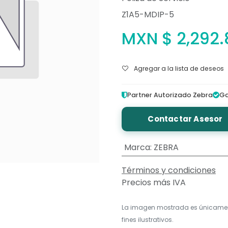
Z1A5-MDIP-5
MXN $
2,292
Agregar a la lista de deseos
Partner Autorizado Zebra
Ga
Contactar Asesor
Marca
:
ZEBRA
Términos y condiciones
Precios más IVA
La imagen mostrada es únicame
fines ilustrativos.