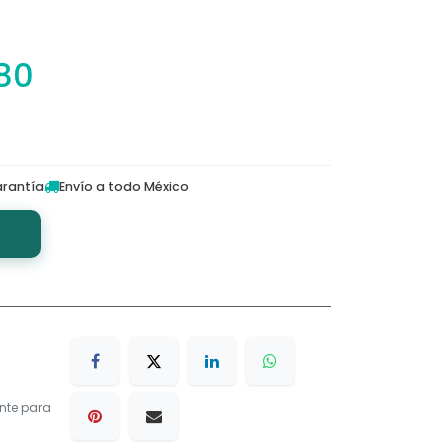
.80
rantía
Envío a todo México
nte para