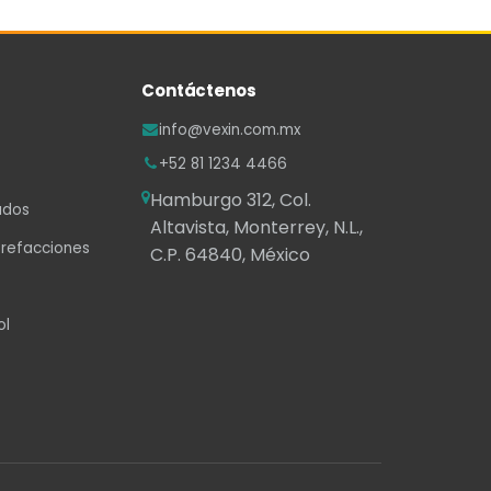
Contáctenos
info@vexin.com.mx
+52 81 1234 4466
Hamburgo 312, Col.
ados
Altavista, Monterrey, N.L.,
 refacciones
C.P. 64840, México
ol