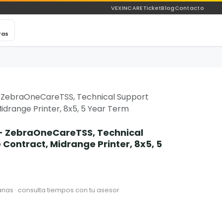
VEXINCARE
Ticket
Blog
Contacto
ras
 ZebraOneCareTSS, Technical Support
idrange Printer, 8x5, 5 Year Term
- ZebraOneCareTSS, Technical
Contract, Midrange Printer, 8x5, 5
nas · consulta tiempos con tu asesor