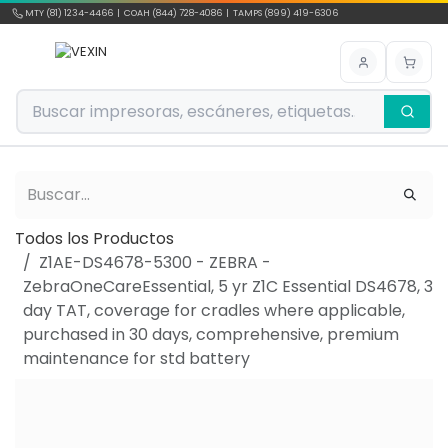
Ir al contenido
MTY (81) 1234-4466 | COAH (844) 728-4086 | TAMPS (899) 419-6306
Todos los Productos
Z1AE-DS4678-5300 - ZEBRA -
ZebraOneCareEssential, 5 yr Z1C Essential DS4678, 3
day TAT, coverage for cradles where applicable,
purchased in 30 days, comprehensive, premium
maintenance for std battery