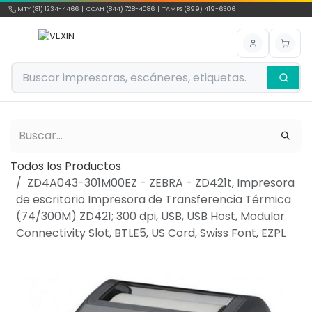
Ir al contenido
MTY (81) 1234-4466 | COAH (844) 728-4086 | TAMPS (899) 419-6306
Todos los Productos
ZD4A043-301M00EZ - ZEBRA - ZD421t, Impresora
de escritorio Impresora de Transferencia Térmica
(74/300M) ZD421; 300 dpi, USB, USB Host, Modular
Connectivity Slot, BTLE5, US Cord, Swiss Font, EZPL