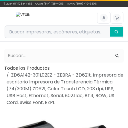
Ir al contenido
MTY (81) 1234-4466 | COAH (844) 728-4086 | TAMPS (899) 419-6306
Todos los Productos
ZD6A142-301L02EZ - ZEBRA - ZD621t, Impresora de
escritorio Impresora de Transferencia Térmica
(74/300M) ZD621, Color Touch LCD; 203 dpi, USB,
USB Host, Ethernet, Serial, 802.11ac, BT4, ROW, US
Cord, Swiss Font, EZPL