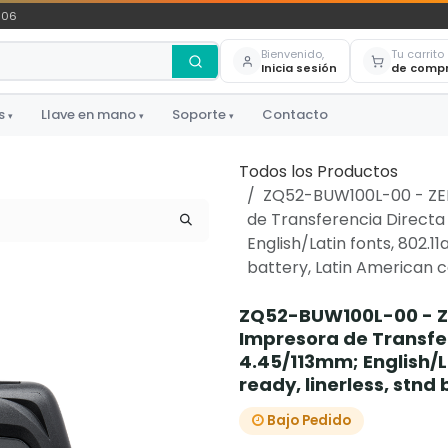
306
Bienvenido,
Tu carrito
Inicia sesión
de comp
s
Llave en mano
Soporte
Contacto
▾
▾
▾
Todos los Productos
ZQ52-BUW100L-00 - ZEB
de Transferencia Directa
English/Latin fonts, 802.11
battery, Latin American c
ZQ52-BUW100L-00 - ZE
Impresora de Transfe
4.45/113mm; English/La
ready, linerless, stnd
Bajo Pedido