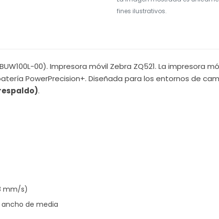
fines ilustrativos.
BUW100L-00). Impresora móvil Zebra ZQ521. La impresora móv
 y batería PowerPrecision+. Diseñada para los entornos de c
 respaldo)
.
78 mm/s)
) ancho de media