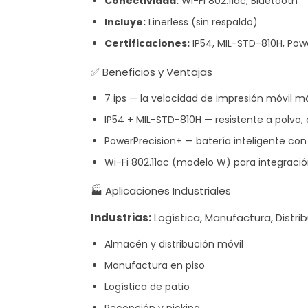
Conectividad:
Wi-Fi 802.11ac, Bluetooth
Incluye:
Linerless (sin respaldo)
Certificaciones:
IP54, MIL-STD-810H, Pow
✅ Beneficios y Ventajas
7 ips — la velocidad de impresión móvil m
IP54 + MIL-STD-810H — resistente a polvo
PowerPrecision+ — batería inteligente con
Wi-Fi 802.11ac (modelo W) para integraci
🏭 Aplicaciones Industriales
Industrias:
Logística, Manufactura, Distrib
Almacén y distribución móvil
Manufactura en piso
Logística de patio
Recepción y picking