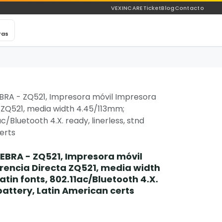
VEXINCARE
Ticket
Blog
Contacto
ras
RA - ZQ521, Impresora móvil Impresora
 ZQ521, media width 4.45/113mm;
ac/Bluetooth 4.X. ready, linerless, stnd
erts
BRA - ZQ521, Impresora móvil
rencia Directa ZQ521, media width
tin fonts, 802.11ac/Bluetooth 4.X.
 battery, Latin American certs