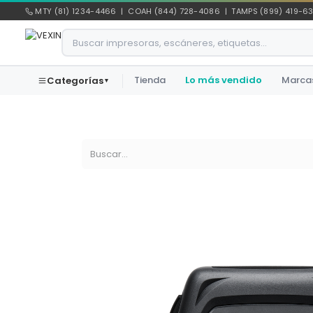
Ir al contenido
MTY (81) 1234-4466 | COAH (844) 728-4086 | TAMPS (899) 419-6
Tienda
Lo más vendido
Marca
Categorías
▾