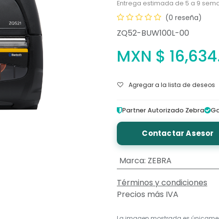
Entrega estimada de 5 a 9 sema
(0 reseña)
ZQ52-BUW100L-00
MXN $
16,634
Agregar a la lista de deseos
Partner Autorizado Zebra
Ga
Contactar Asesor
Marca
:
ZEBRA
Términos y condiciones
Precios más IVA
La imagen mostrada es únicame