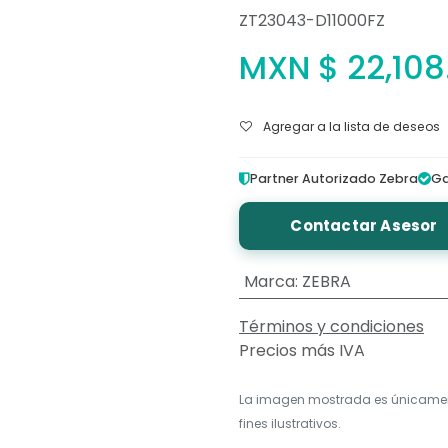
ZT23043-D11000FZ
MXN $
22,108
Agregar a la lista de deseos
Partner Autorizado Zebra
Ga
Contactar Asesor
Marca
:
ZEBRA
Términos y condiciones
Precios más IVA
La imagen mostrada es únicame
fines ilustrativos.