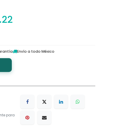
.22
rantía
Envío a todo México
nte para