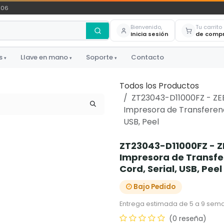
306
Bienvenido,
Tu carrito
Inicia sesión
de comp
s
Llave en mano
Soporte
Contacto
▾
▾
▾
Todos los Productos
ZT23043-D11000FZ - ZEB
Impresora de Transferenci
USB, Peel
ZT23043-D11000FZ - ZE
Impresora de Transfer
Cord, Serial, USB, Peel
Bajo Pedido
Entrega estimada de 5 a 9 sema
(0 reseña)