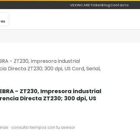
VEXINCARE
Ticket
Blog
Contacto
ras
RA - ZT230, Impresora industrial
a Directa ZT230; 300 dpi, US Cord, Serial,
BRA - ZT230, Impresora industrial
encia Directa ZT230; 300 dpi, US
nas · consulta tiempos con tu asesor