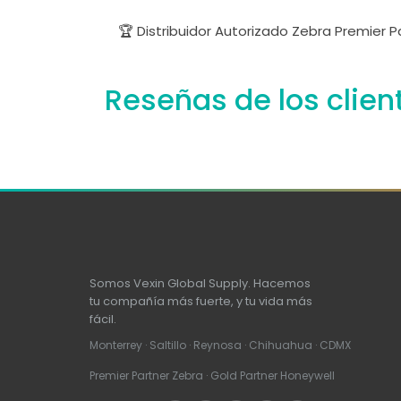
🏆 Distribuidor Autorizado Zebra Premier 
Reseñas de los clien
Somos Vexin Global Supply. Hacemos
tu compañía más fuerte, y tu vida más
fácil.
Monterrey · Saltillo · Reynosa · Chihuahua · CDMX
Premier Partner Zebra · Gold Partner Honeywell