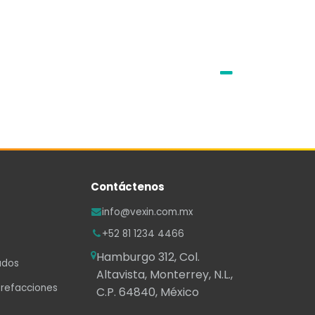
Contáctenos
info@vexin.com.mx
+52 81 1234 4466
Hamburgo 312, Col.
ados
Altavista, Monterrey, N.L.,
 refacciones
C.P. 64840, México