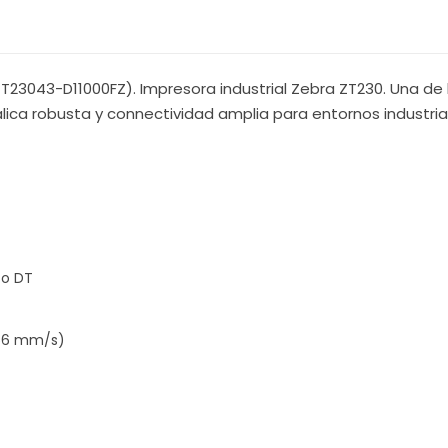
ZT23043-D11000FZ). Impresora industrial Zebra ZT230. Una de
lica robusta y connectividad amplia para entornos industria
 o DT
356 mm/s)