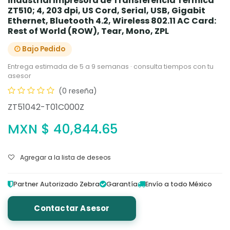
industrial Impresora de Transferencia Térmica
ZT510; 4, 203 dpi, US Cord, Serial, USB, Gigabit
Ethernet, Bluetooth 4.2, Wireless 802.11 AC Card:
Rest of World (ROW), Tear, Mono, ZPL
Bajo Pedido
Entrega estimada de 5 a 9 semanas · consulta tiempos con tu
asesor
(0 reseña)
ZT51042-T01C000Z
MXN $
40,844.65
Agregar a la lista de deseos
Partner Autorizado Zebra
Garantía
Envío a todo México
Contactar Asesor