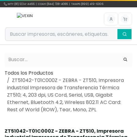
Ir al contenido
MTY (81) 1234-4466 | COAH (844) 728-4086 | TAMPS (899) 419-6306
Todos los Productos
ZT51042-T01C000Z - ZEBRA - ZT510, Impresora
industrial Impresora de Transferencia Térmica
ZT510; 4, 203 dpi, US Cord, Serial, USB, Gigabit
Ethernet, Bluetooth 4.2, Wireless 802.11 AC Card:
Rest of World (ROW), Tear, Mono, ZPL
ZT51042-T01C000Z - ZEBRA - ZT510, Impresora