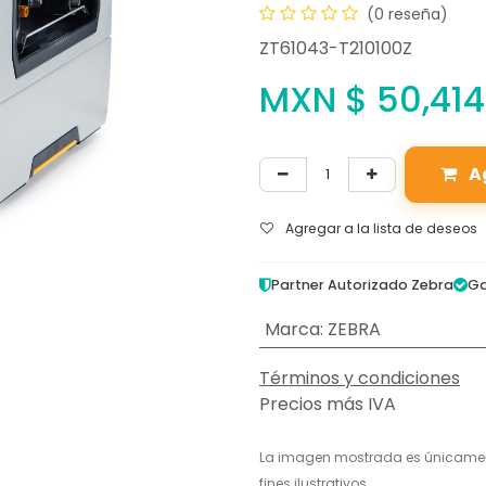
(0 reseña)
ZT61043-T210100Z
MXN $
50,414
A
Agregar a la lista de deseos
Partner Autorizado Zebra
Ga
Marca
:
ZEBRA
Términos y condiciones
Precios más IVA
La imagen mostrada es únicame
fines ilustrativos.