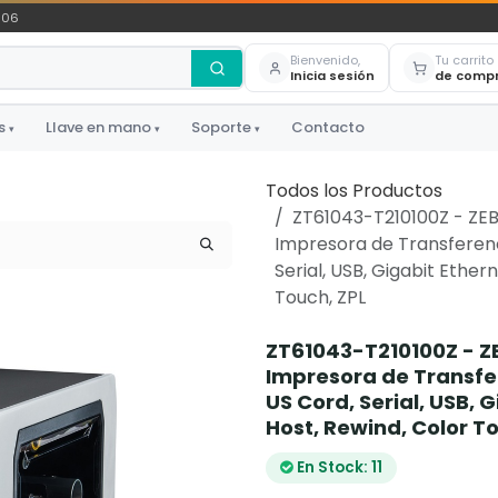
306
Bienvenido,
Tu carrito
Inicia sesión
de comp
s
Llave en mano
Soporte
Contacto
▾
▾
▾
Todos los Productos
ZT61043-T210100Z - ZEBR
Impresora de Transferenci
Serial, USB, Gigabit Ether
Touch, ZPL
ZT61043-T210100Z - ZE
Impresora de Transfer
US Cord, Serial, USB, 
Host, Rewind, Color T
En Stock: 11