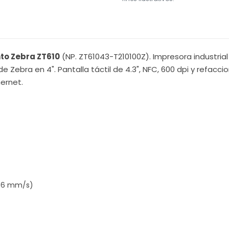
nto Zebra ZT610
(NP. ZT61043-T210100Z). Impresora industrial
e Zebra en 4". Pantalla táctil de 4.3", NFC, 600 dpi y ref
hernet.
356 mm/s)