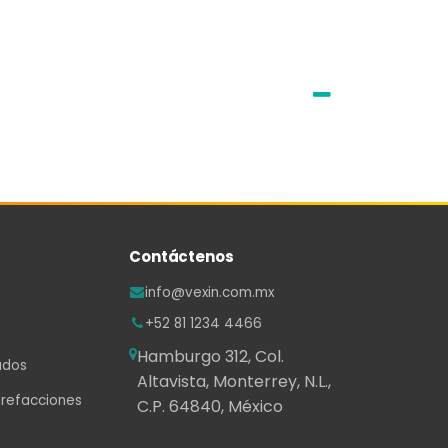
Contáctenos
info@vexin.com.mx
+52 81 1234 4466
Hamburgo 312, Col.
ados
Altavista, Monterrey, N.L.,
 refacciones
C.P. 64840, México