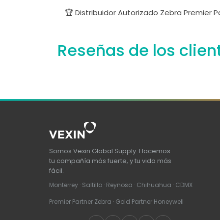
🏆 Distribuidor Autorizado Zebra Premier 
Reseñas de los clien
Somos Vexin Global Supply. Hacemos
tu compañía más fuerte, y tu vida más
fácil.
Monterrey · Saltillo · Reynosa · Chihuahua · CDMX
Premier Partner Zebra · Gold Partner Honeywell