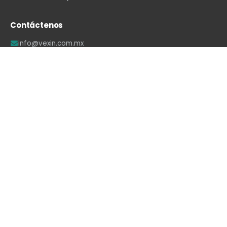
Contáctenos
info@vexin.com.mx
+52 81 1234 4466
Hamburgo 312, Col. Altavista, Monterrey, N.L., C.P.
64840, México
WhatsApp
·
LinkedIn
·
Facebook
·
Instagram
·
YouTube
Con la tecnología de
- El mejor
Comercio
electrónico de código abierto