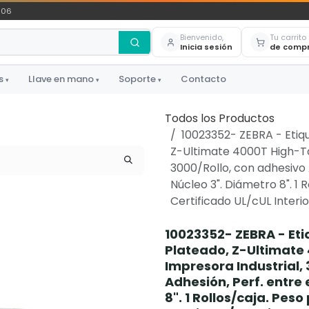
306
Bienvenido,
Tu carrito
Inicia sesión
de comp
s
Llave en mano
Soporte
Contacto
▾
▾
▾
Todos los Productos
10023352- ZEBRA - Etique
Z-Ultimate 4000T High-Tac
3000/Rollo, con adhesivo Al
Núcleo 3". Diámetro 8". 1 R
Certificado UL/cUL Interi
10023352- ZEBRA - Etiq
Plateado, Z-Ultimate 
Impresora Industrial, 
Adhesión, Perf. entre e
8". 1 Rollos/caja. Peso