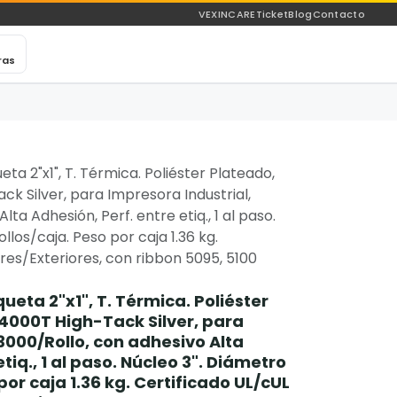
VEXINCARE
Ticket
Blog
Contacto
ras
ta 2"x1", T. Térmica. Poliéster Plateado,
k Silver, para Impresora Industrial,
ta Adhesión, Perf. entre etiq., 1 al paso.
ollos/caja. Peso por caja 1.36 kg.
ores/Exteriores, con ribbon 5095, 5100
ueta 2"x1", T. Térmica. Poliéster
4000T High-Tack Silver, para
3000/Rollo, con adhesivo Alta
tiq., 1 al paso. Núcleo 3". Diámetro
 por caja 1.36 kg. Certificado UL/cUL