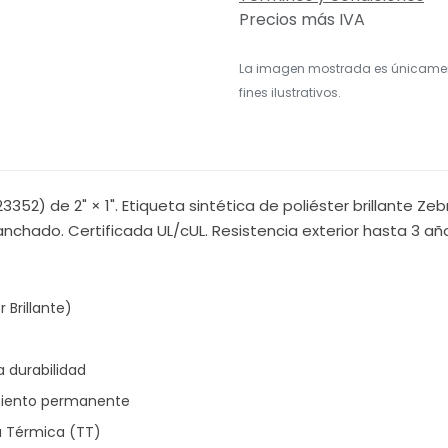
Precios más IVA
La imagen mostrada es únicame
fines ilustrativos.
23352) de 2" × 1". Etiqueta sintética de poliéster brillante 
nchado. Certificada UL/cUL. Resistencia exterior hasta 3 añ
 Brillante)
a durabilidad
imiento permanente
a Térmica (TT)