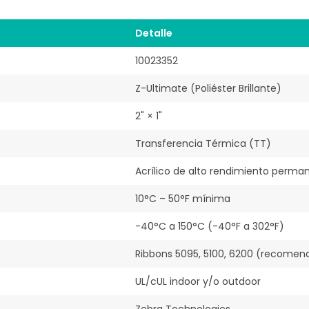
Detalle
10023352
Z-Ultimate (Poliéster Brillante)
2" × 1"
Transferencia Térmica (TT)
Acrílico de alto rendimiento perma
10°C – 50°F mínima
-40°C a 150°C (-40°F a 302°F)
Ribbons 5095, 5100, 6200 (recomen
UL/cUL indoor y/o outdoor
Zebra Technologies