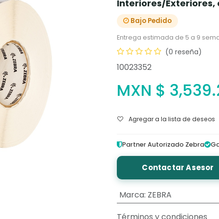
Interiores/Exteriores,
Bajo Pedido
Entrega estimada de 5 a 9 sema
(0 reseña)
10023352
MXN $
3,539
Agregar a la lista de deseos
Partner Autorizado Zebra
Ga
Contactar Asesor
Marca
:
ZEBRA
Términos y condiciones