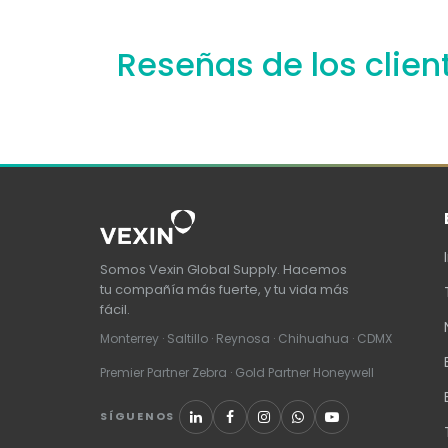
Reseñas de los clien
Somos Vexin Global Supply. Hacemos
tu compañía más fuerte, y tu vida más
fácil.
Monterrey · Saltillo · Reynosa · Chihuahua · CDMX
Premier Partner Zebra · Gold Partner Honeywell
SÍGUENOS