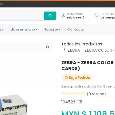
306
Bienvenido,
Tu carrito
Inicia sesión
de comp
s
Llave en mano
Soporte
Contacto
▾
▾
▾
Todos los Productos
ZEBRA - ZEBRA COLOR P
ZEBRA - ZEBRA COLOR 
CARDS)
Bajo Pedido
Entrega estimada de 5 a 9 sema
(0 reseña)
104523-131
MXN $
1,108.5