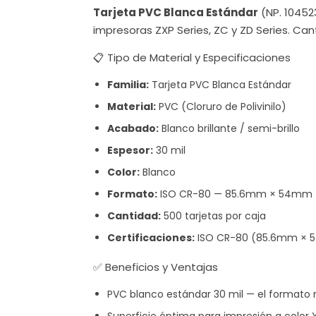
Tarjeta PVC Blanca Estándar
(NP. 10452
impresoras ZXP Series, ZC y ZD Series. Can
📋 Tipo de Material y Especificaciones
Familia:
Tarjeta PVC Blanca Estándar
Material:
PVC (Cloruro de Polivinilo)
Acabado:
Blanco brillante / semi-brillo
Espesor:
30 mil
Color:
Blanco
Formato:
ISO CR-80 — 85.6mm × 54mm (3.
Cantidad:
500 tarjetas por caja
Certificaciones:
ISO CR-80 (85.6mm × 5
✅ Beneficios y Ventajas
PVC blanco estándar 30 mil — el formato 
Superficie óptima para impresión a col