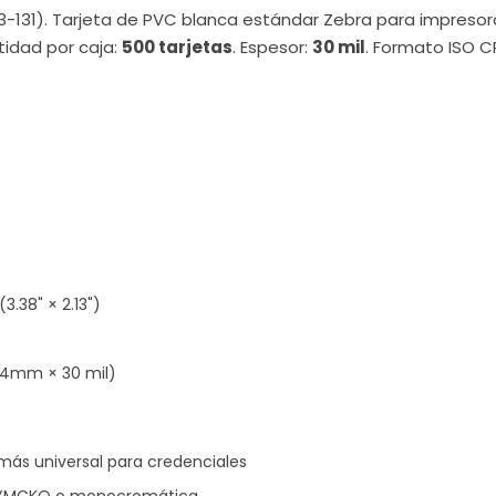
3-131). Tarjeta de PVC blanca estándar Zebra para impreso
tidad por caja:
500 tarjetas
. Espesor:
30 mil
. Formato ISO C
38" × 2.13")
4mm × 30 mil)
más universal para credenciales
or YMCKO o monocromática