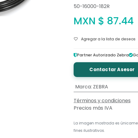
50-16000-182R
MXN $
87.44
Agregar a la lista de deseos
Partner Autorizado Zebra
Ga
Contactar Asesor
Marca
:
ZEBRA
Términos y condiciones
Precios más IVA
La imagen mostrada es únicame
fines ilustrativos.