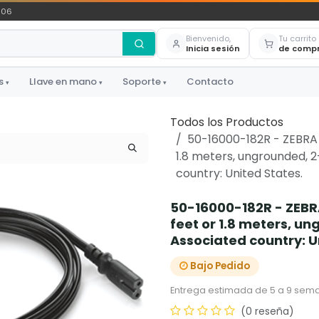
306
Bienvenido,
Tu carrito
Inicia sesión
de comp
s
Llave en mano
Soporte
Contacto
▾
▾
▾
Todos los Productos
50-16000-182R - ZEBRA -
1.8 meters, ungrounded, 2
country: United States.
50-16000-182R - ZEBRA
feet or 1.8 meters, u
Associated country: U
Bajo Pedido
Entrega estimada de 5 a 9 sema
(0 reseña)