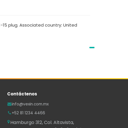
1-15 plug. Associated country: United
Contáctenos
info@vexin.com.mx
+52 81 1234 4466
Hamburgo 312, Col. Altavista,