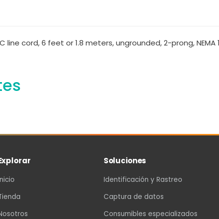
line cord, 6 feet or 1.8 meters, ungrounded, 2-prong, NEMA 
tes
Explorar
Soluciones
Inicio
Identificación y Rastreo
Tienda
Captura de datos
Nosotros
Consumibles especializados