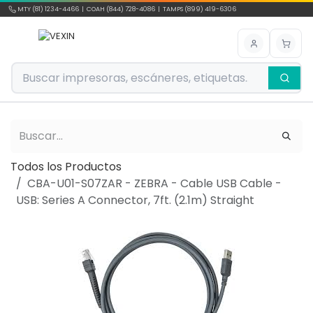
Ir al contenido
MTY (81) 1234-4466 | COAH (844) 728-4086 | TAMPS (899) 419-6306
Todos los Productos
CBA-U01-S07ZAR - ZEBRA - Cable USB Cable -
USB: Series A Connector, 7ft. (2.1m) Straight