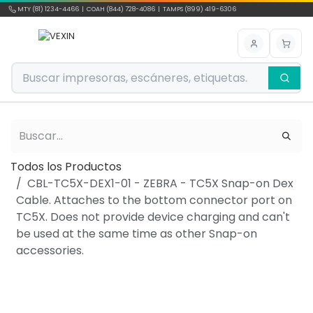
Ir al contenido
MTY (81) 1234-4466 | COAH (844) 728-4086 | TAMPS (899) 419-6306
Todos los Productos
CBL-TC5X-DEX1-01 - ZEBRA - TC5X Snap-on Dex
Cable. Attaches to the bottom connector port on
TC5X. Does not provide device charging and can't
be used at the same time as other Snap-on
accessories.