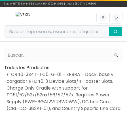
Ir al contenido
MTY (81) 1234-4466 | COAH (844) 728-4086 | TAMPS (899) 419-6306
Todos los Productos
CR40-3S4T-TC5-G-01 - ZEBRA - Dock, base y
cargador RFD40, 3 Device Slots/4 Toaster Slots,
Charge Only Cradle with support for
TC51/52/52x/52ax/56/57/57x. Requires Power
Supply (PWR-BGA12V108W0WW), DC Line Cord
(CBL-DC-382A1-01), and Country Specific Line Cord.