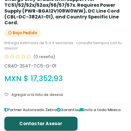
TC51/52/52x/52ax/56/57/57x. Requires Power
Supply (PWR-BGA12V108W0WW), DC Line Cord
(CBL-DC-382A1-01), and Country Specific Line
Cord.
Bajo Pedido
Entrega estimada de 5 a 9 semanas · consulta tiempos con tu
asesor
(0 reseña)
CR40-3S4T-TC5-G-01
MXN $
17,352.93
Agregar a la lista de deseos
Partner Autorizado Zebra
Garantía
Envío a todo México
Contactar Asesor