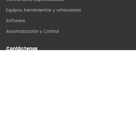
Equipos, herramientas y refacciones
Software
Automatización y Control
Contáctenos
info@vexin.com.mx
+52 81 1234 4466
Hamburgo 312, Col. Altavista, Monterrey, N.L., C.P.
64840, México
WhatsApp
·
LinkedIn
·
Facebook
·
Instagram
·
YouTube