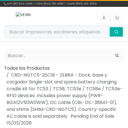
Ir al contenido
MTY (81) 1234-4466 | COAH (844) 728-4086 | TAMPS (899) 419-6306
Todos los Productos
CRD-NGTC5-2SC1B - ZEBRA - Dock, base y
cargador Single-slot and spare battery charging
cradle kit for TC53 / TC58; TC53e / TC58e / TC53e-
RFID devices. Includes power supply (PWR-
BGA12V50W0WW), DC cable (CBL-DC-388A1-01),
and shims (SHIM-CRD-NGTC5). Country-specific
AC cable is sold separately. Pending End of Sale
15/03/2026