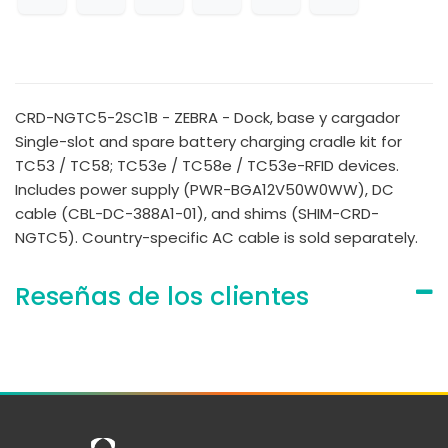
CRD-NGTC5-2SC1B - ZEBRA - Dock, base y cargador
Single-slot and spare battery charging cradle kit for
TC53 / TC58; TC53e / TC58e / TC53e-RFID devices.
Includes power supply (PWR-BGA12V50W0WW), DC
cable (CBL-DC-388A1-01), and shims (SHIM-CRD-
NGTC5). Country-specific AC cable is sold separately.
Reseñas de los clientes