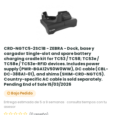
CRD-NGTC5-2SC1B - ZEBRA - Dock, base y
cargador Single-slot and spare battery
charging cradle kit for TC53 / TC58; TC53e /
TC58e / TC53e-RFID devices. Includes power
supply (PWR-BGA12V50W0WW), DC cable (CBL-
DC-388A1-01), and shims (SHIM-CRD-NGTC5).
Country-specific AC cable is sold separately.
Pending End of Sale 15/03/2026
Bajo Pedido
Entrega estimada de 5 a 9 semanas · consulta tiempos con tu
asesor
(0 reseña)