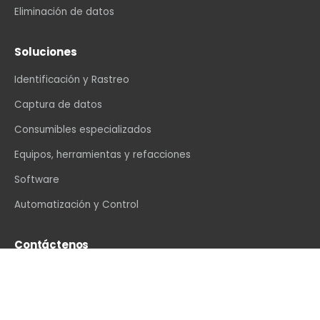
Eliminación de datos
Soluciones
Identificación y Rastreo
Captura de datos
Consumibles especializados
Equipos, herramientas y refacciones
Software
Automatización y Control
Contáctenos
info@vexin.com.mx
+52 81 1234 4466
Hamburgo 312, Col. Altavista, Monterrey, N.L., C.P.