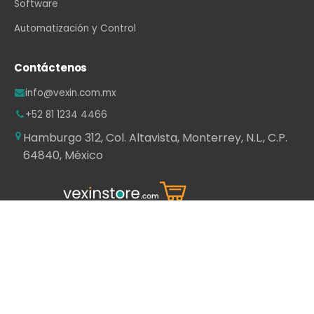
Software
Automatización y Control
Contáctenos
info@vexin.com.mx
+52 81 1234 4466
Hamburgo 312, Col. Altavista, Monterrey, N.L., C.P.
64840, México
WhatsApp
·
LinkedIn
·
Facebook
·
Instagram
·
YouTube