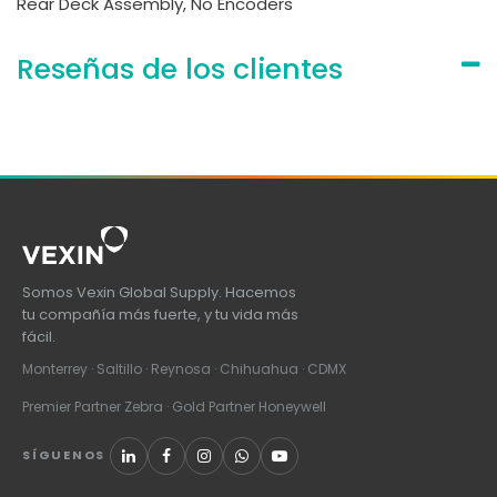
Rear Deck Assembly, No Encoders
Reseñas de los clientes
Somos Vexin Global Supply. Hacemos
tu compañía más fuerte, y tu vida más
fácil.
Monterrey · Saltillo · Reynosa · Chihuahua · CDMX
Premier Partner Zebra · Gold Partner Honeywell
SÍGUENOS