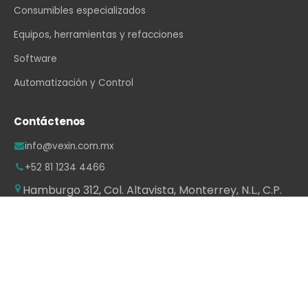
Consumibles especializados
Equipos, herramientas y refacciones
Software
Automatización y Control
Contáctenos
info@vexin.com.mx
+52 81 1234 4466
Hamburgo 312, Col. Altavista, Monterrey, N.L., C.P.
64840, México
WhatsApp
·
LinkedIn
·
Facebook
·
Instagram
·
YouTube