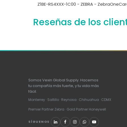
Z1BE-RS4XXX-1C00 - ZEBRA - ZebraOneCare
Reseñas de los clien
Somos Vexin Global Supply. Hacemos
tu compañía más fuerte, y tu vida más
fácil.
Monterrey · Saltillo · Reynosa · Chihuahua · CDMX
Premier Partner Zebra · Gold Partner Honeywell
SÍGUENOS