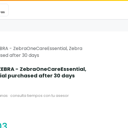
VEXINCARE
Ticket
Blog
Contacto
ras
BRA - ZebraOneCareEssential, Zebra
sed after 30 days
EBRA - ZebraOneCareEssential,
ial purchased after 30 days
nas · consulta tiempos con tu asesor
03