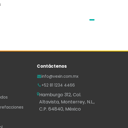
s
Contáctenos
info@vexin.com.mx
+52 81 1234 4466
Hamburgo 312, Col.
ados
Altavista, Monterrey, N.L.,
 refacciones
C.P. 64840, México
ol