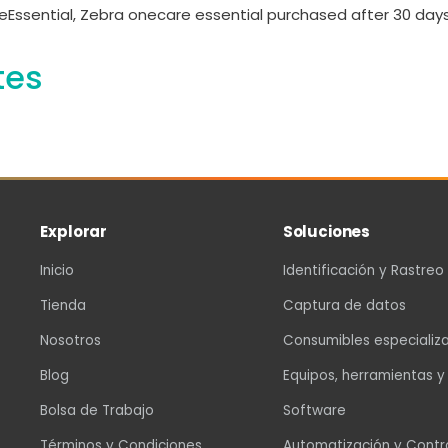
Essential, Zebra onecare essential purchased after 30 day
tes
Explorar
Soluciones
Inicio
Identificación y Rastreo
Tienda
Captura de datos
Nosotros
Consumibles especializ
Blog
Equipos, herramientas y
Bolsa de Trabajo
Software
Términos y Condiciones
Automatización y Contr