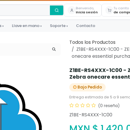
Bienvenido,
Tu carrito
Inicia sesión
de comp
s
Llave en mano
Soporte
Contacto
▾
▾
▾
Todos los Productos
Z1BE-RS4XXX-1C00 - ZE
onecare essential purcha
Z1BE-RS4XXX-1C00 - Z
Zebra onecare essent
Bajo Pedido
Entrega estimada de 5 a 9 sema
(0 reseña)
Z1BE-RS4XXX-1C00
MXN $
1,420.