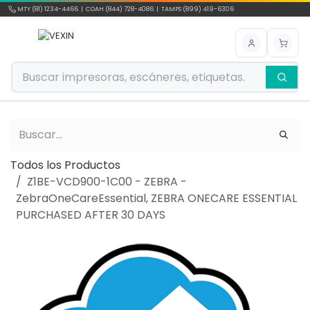
Ir al contenido
MTY (81) 1234-4466 | COAH (844) 728-4086 | TAMPS (899) 419-6306
Todos los Productos
Z1BE-VCD900-1C00 - ZEBRA -
ZebraOneCareEssential, ZEBRA ONECARE ESSENTIAL
PURCHASED AFTER 30 DAYS