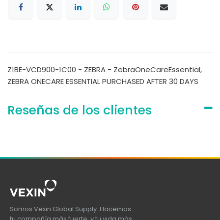
Z1BE-VCD900-1C00 - ZEBRA - ZebraOneCareEssential,
ZEBRA ONECARE ESSENTIAL PURCHASED AFTER 30 DAYS
Reseñas de los clientes
Somos Vexin Global Supply. Hacemos
tu compañía más fuerte, y tu vida más