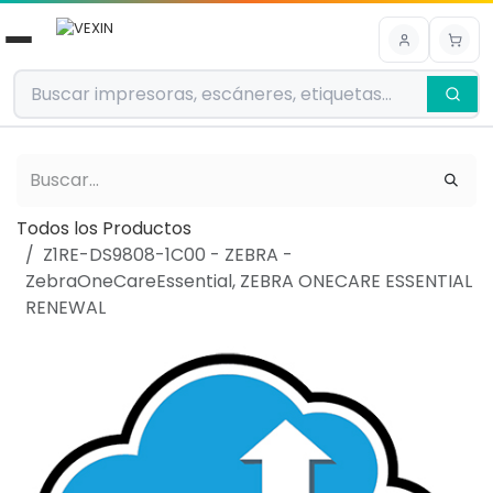
Ir al contenido
Todos los Productos
Z1RE-DS9808-1C00 - ZEBRA -
ZebraOneCareEssential, ZEBRA ONECARE ESSENTIAL
RENEWAL