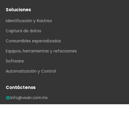
Soluciones
Identificación y Rastreo
Captura de datos
Consumibles especializados
Equipos, herramientas y refacciones
Software
Automatización y Control
Contáctenos
info@vexin.com.mx
+52 81 1234 4466
Hamburgo 312, Col. Altavista, Monterrey, N.L., C.P.
64840, México