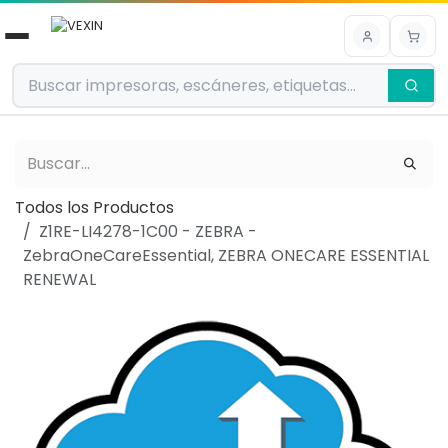
Ir al contenido
Todos los Productos
Z1RE-LI4278-1C00 - ZEBRA -
ZebraOneCareEssential, ZEBRA ONECARE ESSENTIAL
RENEWAL