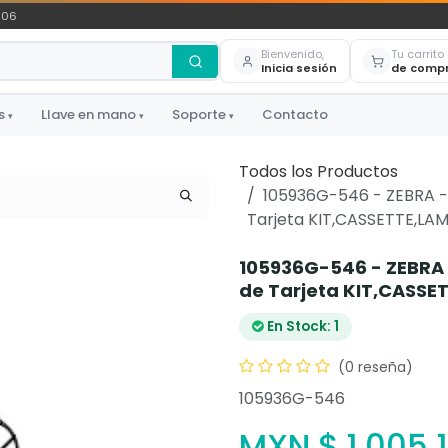
306
Bienvenido,
Tu carrito
Inicia sesión
de comp
s
Llave en mano
Soporte
Contacto
▾
▾
▾
Todos los Productos
105936G-546 - ZEBRA - 
Tarjeta KIT,CASSETTE,LA
105936G-546 - ZEBRA 
de Tarjeta KIT,CASSE
En Stock: 1
(0 reseña)
105936G-546
MXN $
1,005.