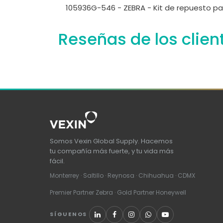
105936G-546 - ZEBRA - Kit de repuesto pa
Reseñas de los clien
Somos Vexin Global Supply. Hacemos
tu compañía más fuerte, y tu vida más
fácil.
Monterrey · Saltillo · Reynosa · Chihuahua · CDMX
Premier Partner Zebra · Gold Partner Honeywell
SÍGUENOS