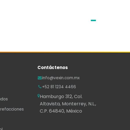
Contáctenos
info@vexin.com.mx
+52 81 1234 4466
Hamburgo 312, Col.
ados
Altavista, Monterrey, N.L.,
 refacciones
C.P. 64840, México
ol