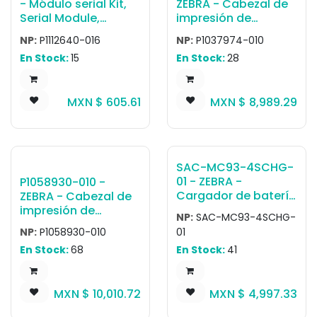
- Módulo serial Kit,
ZEBRA - Cabezal de
Serial Module,
impresión de
ZD421D, ZD421T,
transferencia
NP:
P1112640-016
NP:
P1037974-010
ZD421C, ZD411D,
térmica Cabezal de
En Stock:
15
En Stock:
28
ZD411T, ZD611D, ZD611T
impresión 203 dpi,
ZT210, ZT220, ZT230
MXN $
605.61
MXN $
8,989.29
SAC-MC93-4SCHG-
01 - ZEBRA -
P1058930-010 -
Cargador de batería
ZEBRA - Cabezal de
Four-slot spare
impresión de
NP:
SAC-MC93-4SCHG-
battery charger with
transferencia
NP:
P1058930-010
01
fast-charging for
térmica Cabezal de
En Stock:
68
En Stock:
41
MC9300 / MC9400 /
impresión 300 dpi,
MC9450 batteries.
ZT410, ZT411
Power supply (PWR-
MXN $
10,010.72
MXN $
4,997.33
BGA12V50W0WW),
DC cable (CBL-DC-