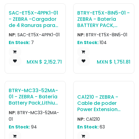
ZT410/ZT420 printers
with firmware
SAC-ET5X-4PPK1-01
BTRY-ET5X-8IN5-01 -
V75.20.14Z or later.
- ZEBRA -Cargador
ZEBRA - Batería
(BT4.2 unavailable
de 4 Ranuras para
BATTERY PACK,
on ZT111, ZT211, ZT231)
Baterías PowerPack
LITHIUM POLYMER,
NP:
SAC-ET5X-4PPK1-01
NP:
BTRY-ET5X-8IN5-01
Zebra - PWR-
6440 MAHR / 3.8 V /
En Stock:
7
En Stock:
104
BGA12V50W0WW, DC
24.4 WHR, ET51 OR
Cord CBL-DC-
ET56 8 ANDROID
388A1-01, AC Line
ONLY, REPLACEMENT
MXN $
2,152.71
MXN $
1,751.81
Cord sold
INTERNAL BATTERY
separately. (ET5x,
ET8x). Also
compatible with
ET8x power pack.
BTRY-MC33-52MA-
01 - ZEBRA - Batería
CA1210 - ZEBRA -
Battery Pack,Lithium
Cable de poder
ION,PP+ MC3300
Power Extension
NP:
BTRY-MC33-52MA-
High Capacity
Cable, DC, 6 foot,
01
NP:
CA1210
Battery QTY-1
waterproof
En Stock:
94
En Stock:
63