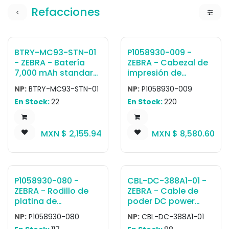
Refacciones
BTRY-MC93-STN-01
P1058930-009 -
- ZEBRA - Batería
ZEBRA - Cabezal de
7,000 mAh standard
impresión de
battery with
transferencia
NP:
BTRY-MC93-STN-01
NP:
P1058930-009
PowerPrecision Plus
térmica Cabezal de
En Stock:
22
En Stock:
220
for MC9300 /
impresión 203 dpi,
MC9400 / MC9450
ZT410, ZT411
devices.
MXN $
2,155.94
MXN $
8,580.60
P1058930-080 -
CBL-DC-388A1-01 -
ZEBRA - Rodillo de
ZEBRA - Cable de
platina de
poder DC power
transferencia
cord used to power
NP:
P1058930-080
NP:
CBL-DC-388A1-01
térmica Rodillo de
single-slot cradles