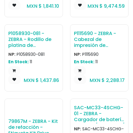
MXN $
1,841.10
MXN $
9,474.59
P1058930-081 -
P1115690 - ZEBRA -
ZEBRA - Rodillo de
Cabezal de
platina de
impresión de
transferencia
transferencia
NP:
P1058930-081
NP:
P1115690
térmica Rodillo de
térmica Cabezal de
En Stock:
11
En Stock:
11
impresión ZT420,
impresión 203dpi,
ZT421
Qty of 1,
ZD220/ZD230/ZD888
MXN $
1,437.86
MXN $
2,288.17
TT
SAC-MC33-4SCHG-
01 - ZEBRA -
Cargador de batería
79867M - ZEBRA - Kit
MC3300 / MC3300x /
de refacción -
NP:
SAC-MC33-4SCHG-
MC3300ax; MC3400