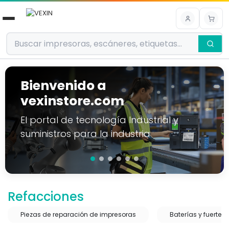
Ir al contenido
Bienvenido a
vexinstore.com
El portal de tecnología Industrial y
suministros para la industria
Refacciones
Piezas de reparación de impresoras
Baterías y fuertes