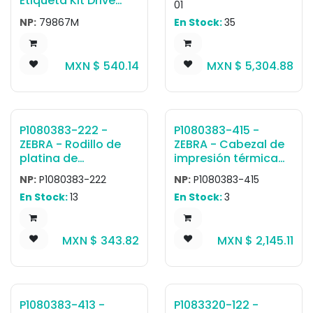
Etiqueta Kit Drive
01
/ MC3450 Four-slot
Belt 300 & 600 dpi
NP:
79867M
En Stock:
35
battery charger.
ZT400 Series ZMx00
Sold separately:
Series
Power Supply (PWR-
MXN $
540.14
MXN $
5,304.88
BGA12V50W0WW),
DC cable (CBL-DC-
388A1-01), and
country-specific AC
line cord.
P1080383-222 -
P1080383-415 -
ZEBRA - Rodillo de
ZEBRA - Cabezal de
platina de
impresión térmica
transferencia
directa Cabezal de
NP:
P1080383-222
NP:
P1080383-415
térmica Rodillo de
impresión 203 dpi,
En Stock:
13
En Stock:
3
impresión 203 dpi,
ZD420D ZD620D
ZD420T ZD620T
MXN $
343.82
MXN $
2,145.11
P1080383-413 -
P1083320-122 -