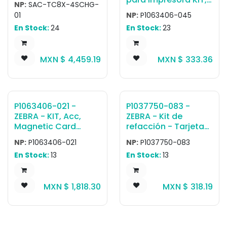
NP:
SAC-TC8X-4SCHG-
battery charger.
Acc Micro,USB,B,
01
NP:
P1063406-045
to,USB,A,Plug,1.8M,
En Stock:
24
En Stock:
23
ZQ500 Series
MXN $
4,459.19
MXN $
333.36
P1063406-021 -
P1037750-083 -
ZEBRA - KIT, Acc,
ZEBRA - Kit de
Magnetic Card
refacción - Tarjeta
Reader, ZQ510
Kit Ribbon Spindles
NP:
P1063406-021
NP:
P1037750-083
ZXP7
En Stock:
13
En Stock:
13
MXN $
1,818.30
MXN $
318.19