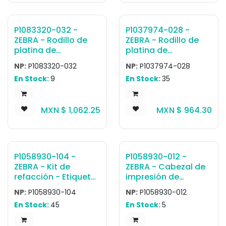
388A1-01), and
country-specific AC
cable are all sold
P1083320-032 -
P1037974-028 -
separately.
ZEBRA - Rodillo de
ZEBRA - Rodillo de
platina de
platina de
transferencia
transferencia
NP:
P1083320-032
NP:
P1037974-028
térmica Rodillo de
térmica Rodillo de
En Stock:
9
En Stock:
35
impresión ZT610,
impresión ZT210,
ZT610R
ZT220, ZT230, ZT111,
ZT211, ZT231
MXN $
1,062.25
MXN $
964.30
P1058930-104 -
P1058930-012 -
ZEBRA - Kit de
ZEBRA - Cabezal de
refacción - Etiqueta
impresión de
Kit, Toggle Bar,
transferencia
NP:
P1058930-104
NP:
P1058930-012
ZT410, ZT411
térmica Cabezal de
En Stock:
45
En Stock:
5
impresión 203 dpi,
ZT420, ZT421