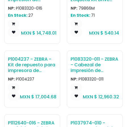
transferencia
Belt 203 dpi ZT400
NP:
P1083320-016
NP:
79866M
térmica Cabezal de
Series ZMx00 Series
En Stock:
27
En Stock:
71
impresión 300 dpi
ZT620, ZT620R
MXN $
14,748.01
MXN $
540.14
P1004237 - ZEBRA -
P1083320-011 - ZEBRA
Kit de repuesto para
- Cabezal de
impresora de
impresión de
Etiqueta Kit Cabezal
transferencia
NP:
P1004237
NP:
P1083320-011
de Impresión 300dpi
térmica Cabezal de
170Xi4 ZE500-6
impresión 300 dpi
ZT610, ZT610R
MXN $
17,004.68
MXN $
12,960.32
P1112640-016 - ZEBRA
P1037974-010 -