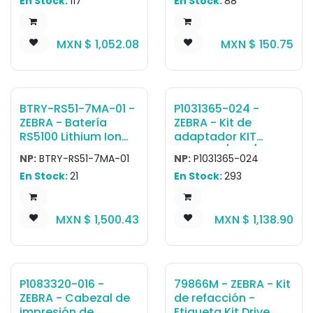
En Stock:
117
En Stock:
88
impresión ZT410,
or four-slot battery
ZT411
chargers when using
level VI efficiency
MXN $
1,052.08
MXN $
150.75
power supply (PWR-
BGA12V50W0WW).
The cable length is
1.8 meters.
BTRY-RS51-7MA-01 -
P1031365-024 -
ZEBRA - Batería
ZEBRA - Kit de
RS5100 Lithium Ion
adaptador KIT
Battery, Extended
ACC,QLn/ZQ5/ZQ6,A
NP:
BTRY-RS51-7MA-01
NP:
P1031365-024
735mAh, Worldwide
C ADAPTER,US (type
En Stock:
21
En Stock:
293
A) Cord
MXN $
1,500.43
MXN $
1,138.90
P1083320-016 -
79866M - ZEBRA - Kit
ZEBRA - Cabezal de
de refacción -
impresión de
Etiqueta Kit Drive