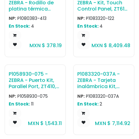
ZEBRA - Rodillo de
ZEBRA - Kit, Touch
platina térmica
Control Panel, ZT610
directa Rodillo de
ZT610R.
NP:
P1080383-413
NP:
P1083320-122
impresión 203 dpi,
En Stock:
4
En Stock:
4
ZD420D ZD620D
MXN $
378.19
MXN $
8,409.48
P1058930-075 -
P1083320-037A -
ZEBRA - Puerto Kit,
ZEBRA - Tarjeta
Parallel Port, ZT410,
inalámbrica Kit,
ZT420, ZT411, ZT421
Zebranet Wireless
NP:
P1058930-075
NP:
P1083320-037A
Card 802.11ac, BT4.2.
En Stock:
11
En Stock:
2
For USA and
Canada. For all ZT111,
ZT211, ZT231,
MXN $
1,543.11
MXN $
7,114.92
ZT411/ZT421, ZT510,
ZT600 Series
printers, only