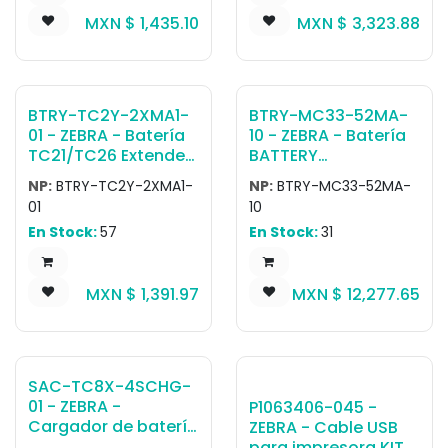
MXN $
1,435.10
MXN $
3,323.88
BTRY-TC2Y-2XMA1-
BTRY-MC33-52MA-
01 - ZEBRA - Batería
10 - ZEBRA - Batería
TC21/TC26 Extended
BATTERY
PowerPrecision LI-ON
PACK,LITHIUM
NP:
BTRY-TC2Y-2XMA1-
NP:
BTRY-MC33-52MA-
Battery - 5260 mAh
ION,PP+ MC3300
01
10
- Single
HIGH CAPACITY
En Stock:
57
En Stock:
31
BATTERY QTY-10
MXN $
1,391.97
MXN $
12,277.65
SAC-TC8X-4SCHG-
01 - ZEBRA -
P1063406-045 -
Cargador de batería
ZEBRA - Cable USB
TC8X 4-slot spare
para impresora KIT,