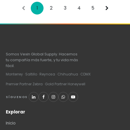
1
2
3
4
5
Somos Vexin Global Supply. Hacemos
tu compañía más fuerte, y tu vida más
fácil.
Monterrey · Saltillo · Reynosa · Chihuahua · CDMX
Premier Partner Zebra · Gold Partner Honeywell
SÍGUENOS
Explorar
Inicio