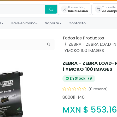
Bienvenido,
Tu carrito
Inicia sesión
de comp
s
Llave en mano
Soporte
Contacto
▾
▾
▾
Todos los Productos
ZEBRA - ZEBRA LOAD-N
YMCKO 100 IMAGES
ZEBRA - ZEBRA LOAD-
1 YMCKO 100 IMAGES
En Stock: 79
(0 reseña)
800011-140
MXN $
553.16