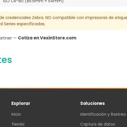
ISO CR-80 (85.6mm × 54mm)
 de credenciales Zebra. NO compatible con impresoras de etiqueta
 Series especificadas.
Partner —
Cotiza en VexinStore.com
tes
Explorar
Soluciones
Inicio
Identificación y Rastreo
Tienda
Captura de datos