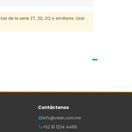
s de la serie ZT, ZD, ZQ o similares. Usar
Contáctenos
info@vexin.com.mx
+52 81 1234 4466