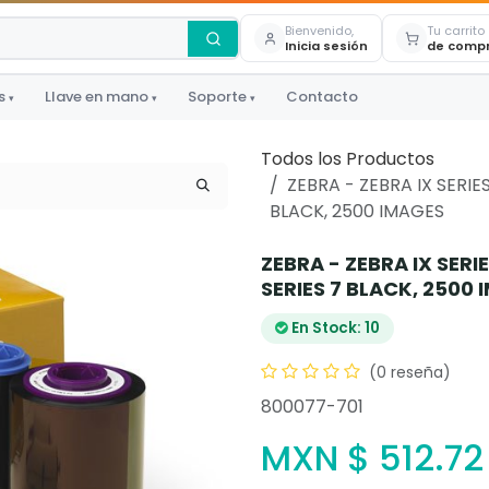
Bienvenido,
Tu carrito
Inicia sesión
de comp
s
Llave en mano
Soporte
Contacto
▾
▾
▾
Todos los Productos
ZEBRA - ZEBRA IX SERI
BLACK, 2500 IMAGES
ZEBRA - ZEBRA IX SE
SERIES 7 BLACK, 2500
En Stock: 10
(0 reseña)
800077-701
MXN $
512.72