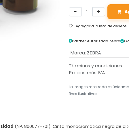
A
Agregar a la lista de deseos
Partner Autorizado Zebra
Ga
Marca
:
ZEBRA
Términos y condiciones
Precios más IVA
La imagen mostrada es únicame
fines ilustrativos.
nsidad
(NP. 800077-701). Cinta monocromática negra de al