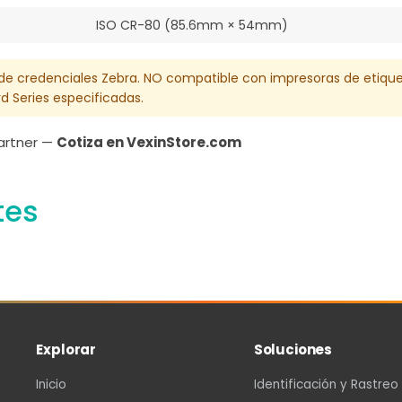
ISO CR-80 (85.6mm × 54mm)
 de credenciales Zebra. NO compatible con impresoras de etiqueta
 Series especificadas.
Partner —
Cotiza en VexinStore.com
tes
Explorar
Soluciones
Inicio
Identificación y Rastreo