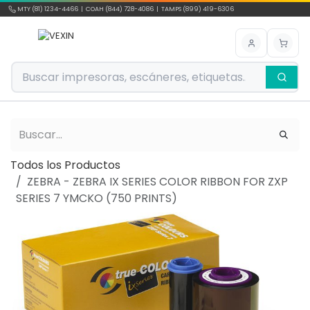
Ir al contenido
MTY (81) 1234-4466 | COAH (844) 728-4086 | TAMPS (899) 419-6306
Todos los Productos
ZEBRA - ZEBRA IX SERIES COLOR RIBBON FOR ZXP
SERIES 7 YMCKO (750 PRINTS)