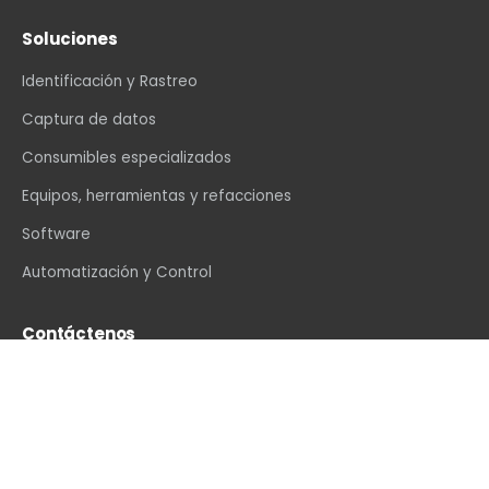
Soluciones
Identificación y Rastreo
Captura de datos
Consumibles especializados
Equipos, herramientas y refacciones
Software
Automatización y Control
Contáctenos
info@vexin.com.mx
+52 81 1234 4466
Hamburgo 312, Col. Altavista, Monterrey, N.L., C.P.
64840, México