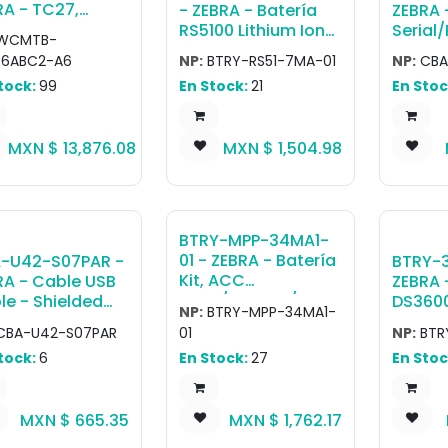
separa
RA - TC27,
- ZEBRA - Batería
ZEBRA 
putadora
RS5100 Lithium Ion
Serial
WCMTB-
til TC27; WWAN,
Battery, Extended
- RS23
B6ABC2-A6
NP:
BTRY-RS51-7MA-01
NP:
CBA
Wifi 6, SE4710,
735mAh, Worldwide
Female
tock:
99
En Stock:
21
En Stoc
alla 6",
7ft. (2
/64GB, 16MP
TxD on
 5MP FFC, 2-Pin
12V Po
MXN $
13,876.08
MXN $
1,504.98
k I/O, Standard
ery, NFC, BT,
-C, SIM & ESIM,
, ROW
BTRY-MPP-34MA1-
01 - ZEBRA - Batería
-U42-S07PAR -
BTRY-3
Kit, ACC
RA - Cable USB
ZEBRA 
QLN2/3,ZQ510/20,Z
le - Shielded
DS3600
NP:
BTRY-MPP-34MA1-
Q511/21,ZQ610/20/Z
 Series A
LS3600
CBA-U42-S07PAR
01
NP:
BTR
Q610 Plus/620 Plus
ector, 7ft.
LI3600 
tock:
6
En Stock:
27
En Stoc
Spare Smart
m), Straight,
Battery
ports 12V Power
ply
MXN $
665.35
MXN $
1,762.17