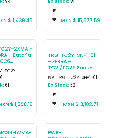
k:
94
En Stock:
81
y QTY-1
Pantalla 6",
6GB/64GB, 16MP
RFC, 5MP FFC, 2-Pin
XN $
1,439.45
MXN $
15,577.59
Back I/O, Bateria
Extendida, NFC, BT,
USB-C, SIM & ESIM,
GMS, ROW
TC2Y-2XMA1-
BRA - Batería
TRG-TC2Y-SNP1-01
TC26
- ZEBRA -
ed
TC21/TC26 Snap-
Y-TC2Y-
recision LI-
On Trigger Handle,
1
NP:
TRG-TC2Y-SNP1-01
tery - 5260
supports deivce
k:
61
En Stock:
52
Single
with either basic or
Bateria Extendida
MXN $
1,396.19
MXN $
3,182.71
MC33-52MA-
PWR-