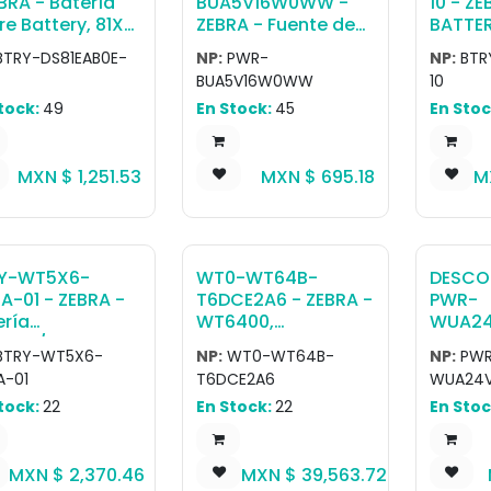
BRA - Batería
BUA5V16W0WW -
10 - ZE
re Battery, 81XX
ZEBRA - Fuente de
BATTE
ily
poder Level VI
PACK,L
BTRY-DS81EAB0E-
NP:
PWR-
NP:
BTR
AC/DC Power
ION,P
BUA5V16W0WW
10
Supply Brick AC
HIGH 
tock:
49
En Stock:
45
En Stoc
Input: 100-240V,
BATTER
0.6A DC Output:
5.4V, 3A,16W
MXN $
1,251.53
MXN $
695.18
M
Requires: DC Line
Cord and Country,
Specific Un-
Grounded AC Line
Cord.
Y-WT5X6-
WT0-WT64B-
DESCO
A-01 - ZEBRA -
T6DCE2A6 - ZEBRA -
PWR-
ería
WT6400,
WUA24
400/WT6400
Computadora
ZEBRA 
BTRY-WT5X6-
NP:
WT0-WT64B-
NP:
PWR
erPrecision+
portable
poder L
A-01
T6DCE2A6
WUA24
ria Extendida,
(wearable)
AC/DC
tock:
22
En Stock:
22
En Stoc
0mAh, Supports
WT6400 Wearable
Supply
400 Operation
Terminal, Touch
Adapte
ween -30C/-22F
Display, Bateria
Captiv
MXN $
2,370.46
MXN $
39,563.72
 50C/122F And
Extendida
Requir