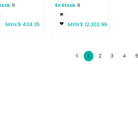
 either
Mount
tock:
9
En Stock:
8
ndard or
anced battery.
MXN $
434.35
MXN $
12,302.96
1
2
3
4