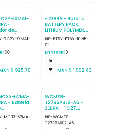
resulting in a power
output of 108W.
Country-specific
TC2Y-1XMA1-
- ZEBRA - Batería
AC cable is sold
BRA -
BATTERY PACK,
separately.
dor de
LITHIUM POLYMER,
a TC21/TC26
9660 MAHR / 3.85 V
Y-TC2Y-1XMA1-
NP:
BTRY-ET5X-10IN5-
/ 37.1 WHR, ET51 OR
01
recision LI-
ET56 10 ANDROID
k:
68
En Stock:
3
tery - 3300
ONLY, REPLACEMENT
Single
INTERNAL BATTERY
MXN $
925.70
MXN $
1,992.43
MC33-52MA-
WCMTB-
BRA - Batería
T27B6ABE2-A6 -
y
ZEBRA - TC27,
ithium
Computadora
Y-MC33-52MA-
NP:
WCMTB-
P+ MC3300
táctil TC27; WWAN,
T27B6ABE2-A6
apacity
5G, Wifi 6, SE4710,