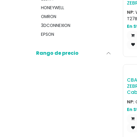
ZEB
HONEYWELL
Com
NP:
tác
OMRON
T27
5G, 
3DCONNEXION
En S
Pant
6GB
EPSON
RFC,
Bac
Batt
Rango de precio
USB
GMS
CBA
ZEB
Cab
USB:
NP:
Conn
En S
(2.1
Sup
Sup