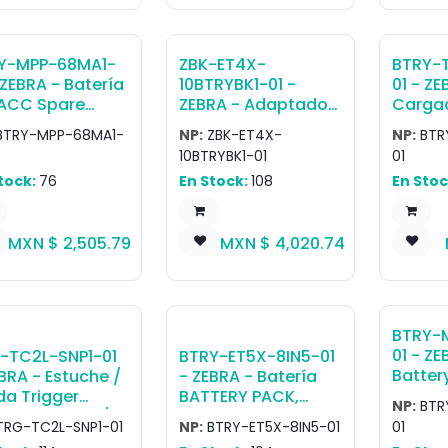
Y-MPP-68MA1-
ZBK-ET4X-
BTRY-
 ZEBRA - Batería
10BTRYBK1-01 -
01 - ZE
, ACC Spare
ZEBRA - Adaptador
Carga
rt Battery
ET4X 10 Expansion
baterí
BTRY-MPP-68MA1-
NP:
ZBK-ET4X-
NP:
BTR
30/ZQ630 Plus,
Back for PowerPack
Basic
10BTRYBK1-01
01
30R/ZQ630RPlu
External Battery for
PowerP
tock:
76
En Stock:
108
En Stoc
10in ET40, ET45
ON Bat
(Includes Rotating
mAh - 
Handstrap)
MXN $
2,505.79
MXN $
4,020.74
(Optional
PowerPack External
Battery sold
separately)
BTRY-
01 - ZE
-TC2L-SNP1-01
BTRY-ET5X-8IN5-01
Batter
BRA - Estuche /
- ZEBRA - Batería
Pack,L
da Trigger
BATTERY PACK,
NP:
BTR
ION,P
dle for TC22 /
LITHIUM POLYMER,
TRG-TC2L-SNP1-01
NP:
BTRY-ET5X-8IN5-01
01
High C
7 devices that
6440 MAHR / 3.8 V /