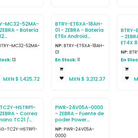
400 Operation
(5000mAh), 6GB
Input:
ween -20C/-4F
RAM/64GB Flash,
0.6A. 
 50C/122F
13MP Side Camera,
24V, 0.
Rugged
Requir
Y-MC32-52MA-
BTRY-ET6XA-18AH-
Connectors, Rest of
Specif
 ZEBRA - Batería
01 - ZEBRA - Batería
BTRY-E
World. Operating
clip
32
ET6x Android
- ZEBR
temp -30C/-22F to
erprecision
Bateria Extendida,
ET4X 8
50C/122F. Mounts
BTRY-MC32-52MA-
NP:
BTRY-ET6XA-18AH-
h Capacity
18.7 Ah
Remova
must be ordered
01
NP:
BTR
e Lithium Ion
for 8in
separately.
tock:
13
En Stock:
11
En Stoc
tery, 5200 Mah.
patible With
igh Shooter,
MXN $
1,425.72
MXN $
3,212.37
M
ating Head And
 Pistola
figurations.
TC2Y-HSTRP1-
PWR-24V05A-0000
 ZEBRA - Correa
- ZEBRA - Fuente de
mano TC21 /
poder Power
6 Hand strap,
Supply, 24VDC
SG-TC2Y-HSTRP1-
NP:
PWR-24V05A-
ports device
5AMP, DIN Rail
0000