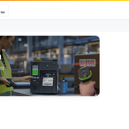
VEXINCARE
Ticket
Blog
Contacto
ras
m
la