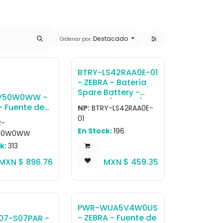
Destacado
Ordenar por:
BTRY-LS42RAA0E-01
- ZEBRA - Batería
Spare Battery -
V50W0WW -
DS6878/LI4278/LS4
- Fuente de
NP:
BTRY-LS42RAA0E-
278
evel VI
01
-
ency AC / DC
En Stock:
196
V50W0WW
supply brick
k:
313
o power
slot cradle
MXN $
896.76
MXN $
459.35
-slot battery
r. DC cable
C-388A1-01)
untry-
c AC line
PWR-WUA5V4W0US
e all sold
- ZEBRA - Fuente de
07-S07PAR -