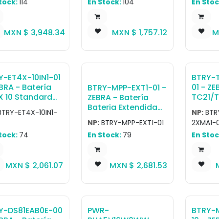
tock:
114
En Stock:
104
En Stoc
Batter
deal for scan-
24.4 WHR, ET51 OR
nsive
ET56 8 ANDROID
ations.
ONLY, REPLACEMENT
MXN $
3,948.34
MXN $
1,757.12
M
INTERNAL BATTERY
Y-ET4X-10IN1-01
BTRY-
BRA - Batería
01 - ZE
BTRY-MPP-EXT1-01 -
X 10 Standard
TC21/
ZEBRA - Batería
ovable Battery
Extend
Bateria Extendida
BTRY-ET4X-10IN1-
NP:
BTR
10in ET40, ET45,
PowerP
for
NP:
BTRY-MPP-EXT1-01
2XMA1-0
0HC, ET45HC
ON Bat
ZQ51,ZQ52,ZQ61,ZQ6
tock:
74
En Stock:
79
En Stoc
mAh - 
2
MXN $
2,061.07
MXN $
2,681.53
Y-DS81EAB0E-00
PWR-
BTRY-