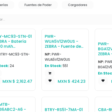
erías
Fuentes de Poder
Cargadores
Y-MC93-STN-01
PWR-
BRA - Batería
WUA5V12W0US -
PWR-
00 mAh
ZEBRA - Fuente de
BGA12
ndard battery
poder USB type A
ZEBRA 
BTRY-MC93-STN-
NP:
PWR-
h PowerPrecision
power supply
poder L
WUA5V12W0US
o 3D
s for MC9300 /
adaptor with US
NP:
PWR
effici
tock:
24
En Stock:
551
400 / MC9450
plug. Used with
BGA12
power 
ices.
USB-C Cable (CBL-
En Stoc
used t
TC5X-USBC2A-01)
single-
MXN $
2,162.47
MXN $
424.23
to charge device.
or four
charge
(CBL-D
and co
specifi
MTB-
cord ar
B6ABC2-A6 -
BTRY-RS51-7MA-01
CBA-R