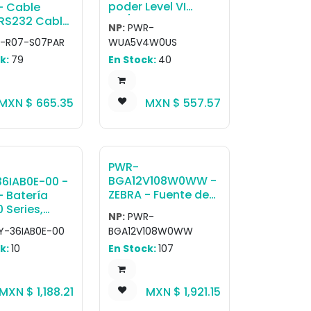
tely.
poder Level VI
- Cable
AC/DC Power
/RS232 Cable
NP:
PWR-
Supply Wall
2: DB9
-R07-S07PAR
WUA5V4W0US
Adapter, with
 Connector,
k:
79
En Stock:
40
Captive DC Cable
.1m) Straight,
and US Adapter
 2 Requires
Clip AC Input: 100-
wer Supply
MXN $
665.35
MXN $
557.57
240V, 0.2A DC
Output: 5.2V, 1.1A,
5.7W
PWR-
BGA12V108W0WW -
6IAB0E-00 -
ZEBRA - Fuente de
- Batería
poder This Level VI
 Series,
NP:
PWR-
efficiency AC/DC
 Series,
Y-36IAB0E-00
BGA12V108W0WW
power supply brick
Series
k:
10
En Stock:
107
operates within a
voltage range of
100-240 VAC. It
MXN $
1,188.21
MXN $
1,921.15
delivers 12V,
drawing 9A,