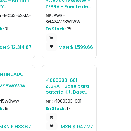
BRA - Batería
BGA24V78W1WW -
RY
ZEBRA - Fuente de
ITHIUM
poder Level VI
Y-MC33-52MA-
NP:
PWR-
P+ MC3300
AC/DC Power
BGA24V78W1WW
CAPACITY
Supply Brick
k:
31
En Stock:
25
Y QTY-10
w/Captive DC
Cable. AC Input:
100-240V, 1.4ADC
XN $
12,314.87
MXN $
1,599.66
Output: 24V, 3.25A,
78W, -20 to +55
degrees C.
Requires: Country
specific grounded
NTINUADO -
AC line cord
P1080383-601 -
V15W0WW -
ZEBRA - Base para
- Fuente de
batería Kit, Base
-
evel VI
Housing for Battery,
V15W0WW
NP:
P1080383-601
 Power
ZD42x & ZD62x
k:
18
En Stock:
17
 Wall
Direct Thermal
r, with
e DC Cable,
MXN $
633.67
MXN $
947.27
es Clip. AC