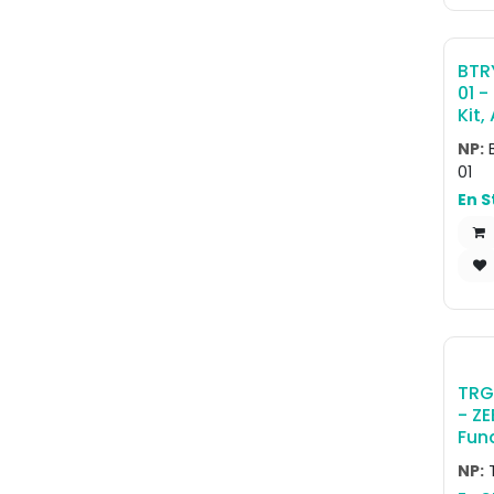
BTR
01 -
Kit
Sma
NP:
ZQ6
01
ZQ6
En S
s
TRG
- ZE
Fun
han
NP:
TC2