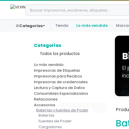
Ir al contenido
Tienda
Lo más vendido
Marca
Categorías
▾
Categorías
B
Todos los productos
Lo más vendido
El
Impresoras de Etiquetas
in
Impresoras para Recibos
Impresoras de credenciales
Lectura y Captura de Datos
Consumibles Especializados
Refacciones
Accesorios
Produ
Baterías y fuentes de Poder
Baterías
Ba
Fuentes de Poder
Cargadores