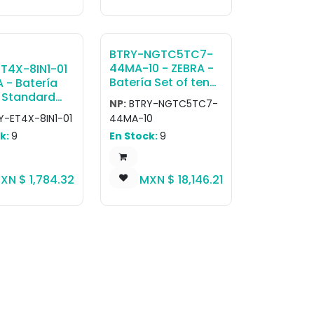
 100-240V,
DC Output:
75A, 15W.
es: Country,
BTRY-NGTC5TC7-
ic Adapter
44MA-10 - ZEBRA -
T4X-8IN1-01
Batería Set of ten
A - Batería
4,680 mAh
 Standard
NP:
BTRY-NGTC5TC7-
standard batteries
ble Battery
Y-ET4X-8IN1-01
44MA-10
with PowerPrecision
 ET40, ET45
k:
9
En Stock:
9
Plus for TC53 /
TC58; TC53e /
TC58e / TC53e-
XN $
1,784.32
MXN $
18,146.21
RFID / TC73 / TC78
devices.