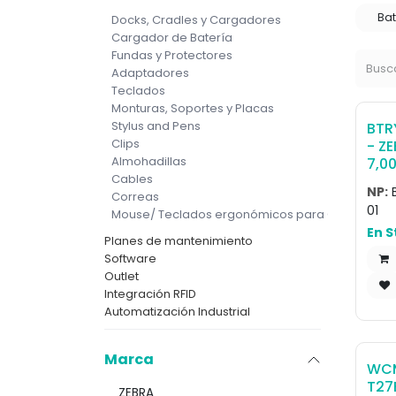
Bat
Docks, Cradles y Cargadores
Cargador de Batería
Fundas y Protectores
Adaptadores
Teclados
Monturas, Soportes y Placas
Stylus and Pens
BTR
Clips
- ZE
Almohadillas
7,0
Cables
sta
NP:
Correas
wit
01
Mouse/ Teclados ergonómicos para CAD/ Diseñ
Plu
En S
MC9
Planes de mantenimiento
dev
Software
Outlet
Integración RFID
Automatización Industrial
Marca
WC
T27
ZEBRA