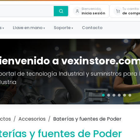
Bienvenido,
Tu carrito
Inicia sesión
de comp
s
Llave en mano
Soporte
Contacto
▾
▾
▾
ienvenido a vexinstore.co
 portal de tecnología Industrial y suministros para 
dustria
ctos
Accesorios
Baterías y fuentes de Poder
terías y fuentes de Poder