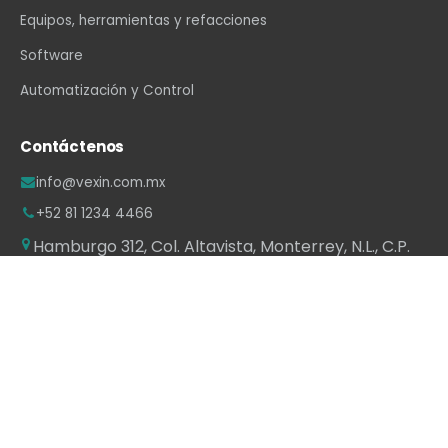
Equipos, herramientas y refacciones
Software
Automatización y Control
Contáctenos
info@vexin.com.mx
+52 81 1234 4466
Hamburgo 312, Col. Altavista, Monterrey, N.L., C.P.
64840, México
WhatsApp
·
LinkedIn
·
Facebook
·
Instagram
·
YouTube