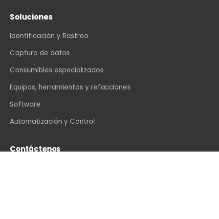
Soluciones
Identificación y Rastreo
Captura de datos
Consumibles especializados
Equipos, herramientas y refacciones
Software
Automatización y Control
Contáctenos
info@vexin.com.mx
+52 81 1234 4466
Hamburgo 312, Col. Altavista, Monterrey, N.L., C.P.
64840, México