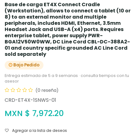
Base de carga ET4X Connect Cradle
(Workstation), allows to connect a tablet (10 or
8) to an external monitor and multiple
peripherals, includes HDMI, Ethernet, 3.5mm
Headset Jack and USB-A (x4) ports. Requires
enterprise tablet, power supply PWR-
BGA12V50W0WW, DC Line Cord CBL-DC-388A2-
01 and country specific grounded AC Line Cord
sold separately
Bajo Pedido
Entrega estimada de 5 a 9 semanas · consulta tiempos con tu
asesor
(0 reseña)
CRD-ET4X-1SNWS-01
MXN $
7,972.20
Agregar a la lista de deseos