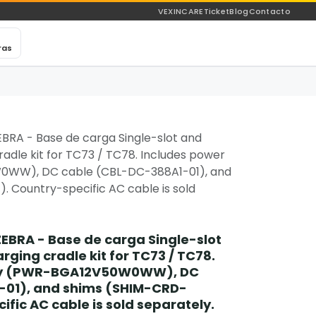
VEXINCARE
Ticket
Blog
Contacto
ras
RA - Base de carga Single-slot and
adle kit for TC73 / TC78. Includes power
WW), DC cable (CBL-DC-388A1-01), and
 Country-specific AC cable is sold
BRA - Base de carga Single-slot
rging cradle kit for TC73 / TC78.
ply (PWR-BGA12V50W0WW), DC
-01), and shims (SHIM-CRD-
fic AC cable is sold separately.