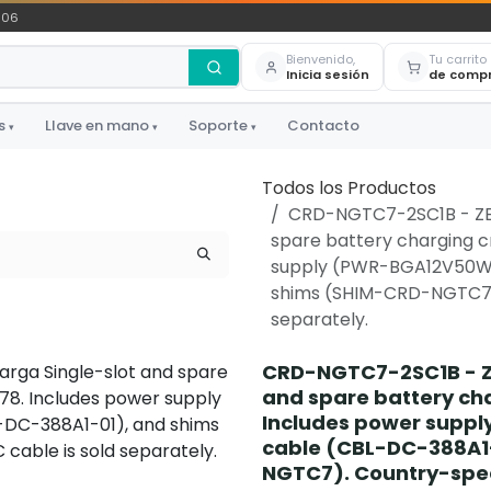
306
Bienvenido,
Tu carrito
Inicia sesión
de comp
s
Llave en mano
Soporte
Contacto
▾
▾
▾
Todos los Productos
CRD-NGTC7-2SC1B - ZEB
spare battery charging cr
supply (PWR-BGA12V50W0
shims (SHIM-CRD-NGTC7).
separately.
CRD-NGTC7-2SC1B - ZE
and spare battery cha
Includes power sup
cable (CBL-DC-388A1
NGTC7). Country-speci