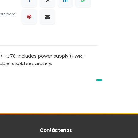
nte para
 / TC78. Includes power supply (PWR-
le is sold separately.
Contáctenos