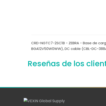
CRD-NGTC7-2SC1B - ZEBRA - Base de carga 
BGA12V50W0WW), DC cable (CBL-DC-388A1-0
Reseñas de los clien