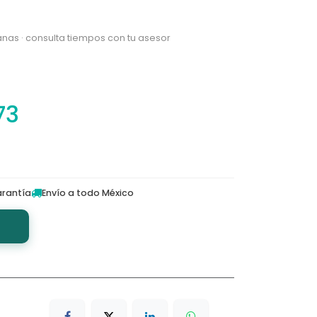
nas · consulta tiempos con tu asesor
73
rantía
Envío a todo México