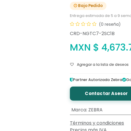
Bajo Pedido
Entrega estimada de 5 a 9 sema
(0 reseña)
CRD-NGTC7-2SC1B
MXN $
4,673.
Agregar a la lista de deseos
Partner Autorizado Zebra
Ga
Contactar Asesor
Marca
:
ZEBRA
Términos y condiciones
Precios más IVA