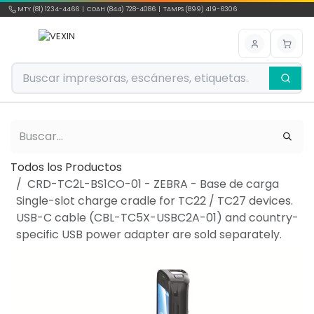
Ir al contenido
MTY (81) 1234-4466 | COAH (844) 728-4086 | TAMPS (899) 419-6306
Todos los Productos
CRD-TC2L-BS1CO-01 - ZEBRA - Base de carga
Single-slot charge cradle for TC22 / TC27 devices.
USB-C cable (CBL-TC5X-USBC2A-01) and country-
specific USB power adapter are sold separately.