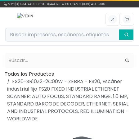
Ir al contenido
MTY (81) 1234-4466 | COAH (844) 728-4086 | TAMPS (899) 419-6306
Todos los Productos
FS20-SR10Z2-2C00W - ZEBRA - FS20, Escáner
industrial fijo FS20 FIXED INDUSTRIAL ETHERNET
SCANNER: AUTO FOCUS, STANDARD RANGE, 1.0 MP,
STANDARD BARCODE DECODER, ETHERNET, SERIAL
AND INDUSTRIAL PROTOCOLS, RED ILLUMINATION -
WORLDWIDE