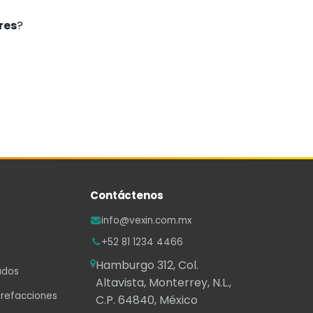
res
?
Contáctenos
info@vexin.com.mx
+52 81 1234 4466
Hamburgo 312, Col.
ados
Altavista, Monterrey, N.L.,
 refacciones
C.P. 64840, México