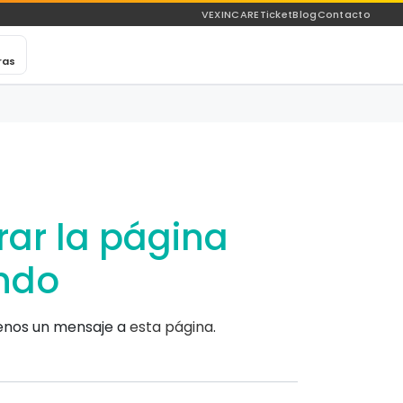
VEXINCARE
Ticket
Blog
Contacto
ras
ar la página
ndo
íenos un mensaje a
esta página
.