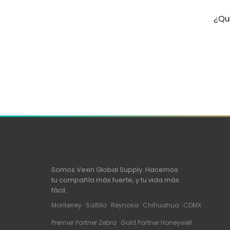
¿Qu
Somos Vexin Global Supply. Hacemos
tu compañía más fuerte, y tu vida más
fácil.
Monterrey · Saltillo · Reynosa · Chihuahua · CDMX
Premier Partner Zebra · Gold Partner Honeywell