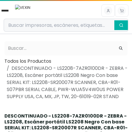
Ir al contenido
Todos los Productos
DESCONTINUADO - LS2208-7AZR0100DR - ZEBRA -
LS2208, Escáner portátil LS2208 Negro Con base
SERIAL KIT: LS2208-SR20007R SCANNER, CBA-R01-
S07PBR SERIAL CABLE, PWR-WUA5V4W0US POWER
SUPPLY USA, CA, MX, JP, TW, 20-61019-02R STAND
DESCONTINUADO - LS2208-7AZR0100DR - ZEBRA -
LS2208, Escáner portátil LS2208 Negro Con base
SERIAL KIT: LS2208-SR20007R SCANNER, CBA-R01-