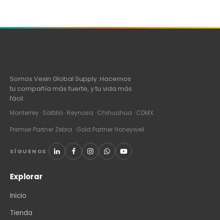
Somos Vexin Global Supply. Hacemos
tu compañía más fuerte, y tu vida más
fácil.
Monterrey · Saltillo · Reynosa · Chihuahua · CDMX
Premier Partner Zebra · Gold Partner Honeywell
SÍGUENOS
Explorar
Inicio
Tienda