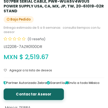
S07PBR SERIAL CABLE, PWR-WUA5V4W0US
POWER SUPPLY USA, CA, MX, JP, TW, 20-61019-02R
STAND
Bajo Pedido
Entrega estimada de 5 a 9 semanas · consulta tiempos con tu
asesor
(0 reseña)
LS2208-7AZR0100DR
MXN $
2,519.67
Agregar a la lista de deseos
Partner Autorizado Zebra
Garantía
Envío a todo México
Contactar Asesor
Marca
:
ZEBRA